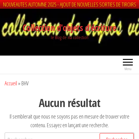
NOUVEAUTES AUTOMNE 2025 - AJOUT DE NOUVELLES SORTIES DE TIROIRS
Aller
au
Collection d'objets d'écriture
contenu
le Blog de ma collection
Menu
Accueil
»
BHV
Aucun résultat
Il semblerait que nous ne soyons pas en mesure de trouver votre
contenu. Essayez en lançant une recherche.
Rechercher :