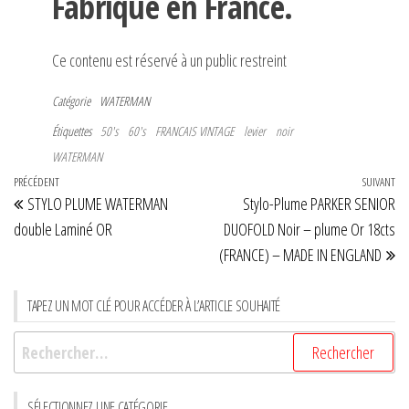
Fabriqué en France.
Ce contenu est réservé à un public restreint
Catégorie
WATERMAN
Étiquettes
50's
60's
FRANCAIS VINTAGE
levier
noir
WATERMAN
Navigation
Article
PRÉCÉDENT
SUIVANT
Art
STYLO PLUME WATERMAN
Stylo-Plume PARKER SENIOR
de
précédent
su
double Laminé OR
DUOFOLD Noir – plume Or 18cts
l’article
(FRANCE) – MADE IN ENGLAND
TAPEZ UN MOT CLÉ POUR ACCÉDER À L’ARTICLE SOUHAITÉ
Rechercher :
SÉLECTIONNEZ UNE CATÉGORIE