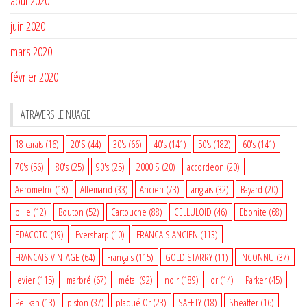
août 2020
juin 2020
mars 2020
février 2020
A TRAVERS LE NUAGE
18 carats
(16)
20'S
(44)
30's
(66)
40's
(141)
50's
(182)
60's
(141)
70's
(56)
80's
(25)
90's
(25)
2000'S
(20)
accordeon
(20)
Aerometric
(18)
Allemand
(33)
Ancien
(73)
anglais
(32)
Bayard
(20)
bille
(12)
Bouton
(52)
Cartouche
(88)
CELLULOID
(46)
Ebonite
(68)
EDACOTO
(19)
Eversharp
(10)
FRANCAIS ANCIEN
(113)
FRANCAIS VINTAGE
(64)
Français
(115)
GOLD STARRY
(11)
INCONNU
(37)
levier
(115)
marbré
(67)
métal
(92)
noir
(189)
or
(14)
Parker
(45)
Pelikan
(13)
piston
(37)
plaqué Or
(23)
SAFETY
(18)
Sheaffer
(16)