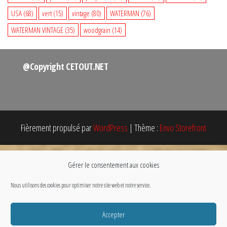
USA
(68)
vert
(15)
vintage
(80)
WATERMAN
(76)
WATERMAN VINTAGE
(35)
woodgrain
(14)
@Copyright CETOUT.NET
Fièrement propulsé par
WordPress
|
Thème :
Envo Storefront
Gérer le consentement aux cookies
Nous utilisons des cookies pour optimiser notre site web et notre service.
Accepter