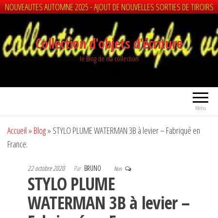
NOUVEAUTES AUTOMNE 2025 - AJOUT DE NOUVELLES SORTIES DE TIROIRS
Aller
au
Collection d'objets d'écriture
contenu
le Blog de ma collection
Menu
Accueil
»
Blog
»
STYLO PLUME WATERMAN 3B à levier – Fabriqué en
France.
22 octobre 2020
Par
BRUNO
Non
STYLO PLUME
WATERMAN 3B à levier –