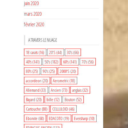
juin 2020
mars 2020
février 2020
A TRAVERS LE NUAGE
18 carats
(16)
20'S
(44)
30's
(66)
40's
(141)
50's
(182)
60's
(141)
70's
(56)
80's
(25)
90's
(25)
2000'S
(20)
accordeon
(20)
Aerometric
(18)
Allemand
(33)
Ancien
(73)
anglais
(32)
Bayard
(20)
bille
(12)
Bouton
(52)
Cartouche
(88)
CELLULOID
(46)
Ebonite
(68)
EDACOTO
(19)
Eversharp
(10)
FRANCAIS ANCIEN
(113)