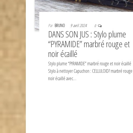
Par
BRUNO
9 avril 2024
0
DANS SON JUS : Stylo plume
“PYRAMIDE” marbré rouge et
noir écaillé
Stylo plume “PYRAMIDE” marbré rouge et noir écaillé
Stylo à nettoyer Capuchon : CELLULOID? marbré rouge
noir écaillé avec…