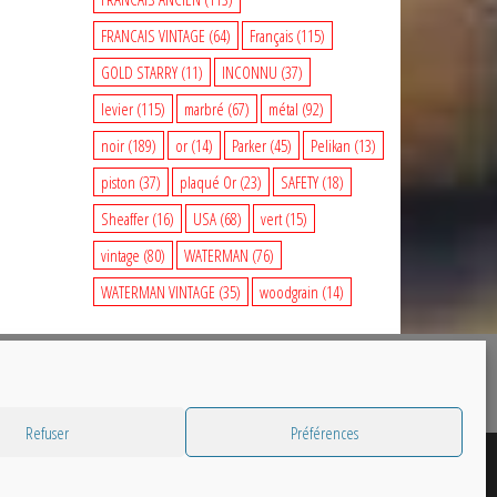
FRANCAIS VINTAGE
(64)
Français
(115)
GOLD STARRY
(11)
INCONNU
(37)
levier
(115)
marbré
(67)
métal
(92)
noir
(189)
or
(14)
Parker
(45)
Pelikan
(13)
piston
(37)
plaqué Or
(23)
SAFETY
(18)
Sheaffer
(16)
USA
(68)
vert
(15)
vintage
(80)
WATERMAN
(76)
WATERMAN VINTAGE
(35)
woodgrain
(14)
Refuser
Préférences