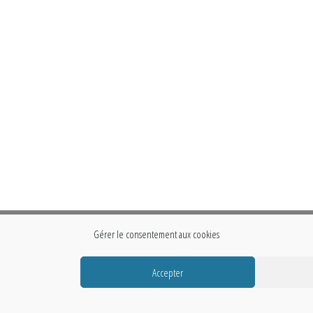
Gérer le consentement aux cookies
Accepter
Fièrement propulsé par
WordPress
|
Thème :
Envo Storefront