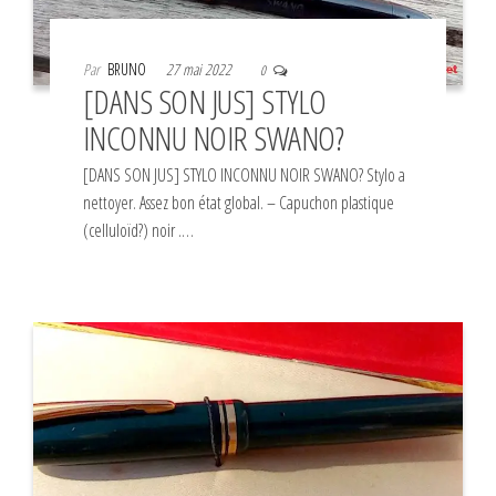
Par
BRUNO
27 mai 2022
0
[DANS SON JUS] STYLO
INCONNU NOIR SWANO?
[DANS SON JUS] STYLO INCONNU NOIR SWANO? Stylo a
nettoyer. Assez bon état global. – Capuchon plastique
(celluloïd?) noir .…