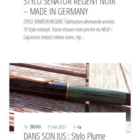
STYLO SENATOR REGENT NOIR
– MADE IN GERMANY
STYLO SENATOR REGENT. Fabrication allemande années
70 Stylo nettoyé. Traces d’usure mais proche du NEUF !
Capuchon (intact) résine noire, clip…
Par
BRUNO
17 mai 2022
0
DANS SON JUS : Stylo Plume