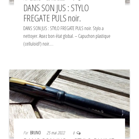
DANS SON JUS : STYLO
FREGATE PULS noir.
DANS SON JUS : STYLO FREGATE PULS noir. Stylo a
nettoyer. Assez bon état global. – Capuchon plastique
(celluloid?) noir.…
Par
BRUNO
25 mai 2022
0