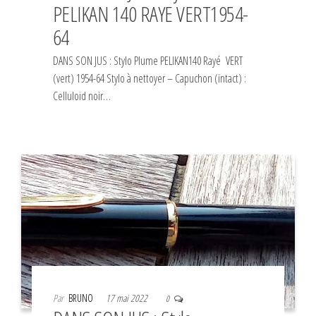
PELIKAN 140 RAYE VERT1954-
64
DANS SON JUS : Stylo Plume PELIKAN140 Rayé VERT
(vert) 1954-64 Stylo à nettoyer – Capuchon (intact) :
Celluloïd noir…
Par
BRUNO
17 mai 2022
0