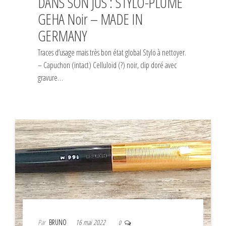
DANS SON JUS : STYLO-PLUME
GEHA Noir – MADE IN
GERMANY
Traces d’usage mais très bon état global Stylo à nettoyer.
– Capuchon (intact) Celluloïd (?) noir, clip doré avec
gravure…
Par
BRUNO
16 mai 2022
0