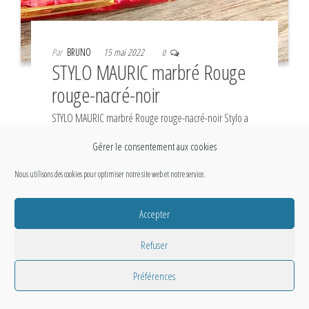
Par
BRUNO
15 mai 2022
0
STYLO MAURIC marbré Rouge
rouge-nacré-noir
STYLO MAURIC marbré Rouge rouge-nacré-noir Stylo a
nettoyer. Très Bon état global. – Capuchon Celluloïd
Gérer le consentement aux cookies
marbré Rouge rouge-nacré-noir avec agrafe…
Nous utilisons des cookies pour optimiser notre site web et notre service.
Accepter
Refuser
Préférences