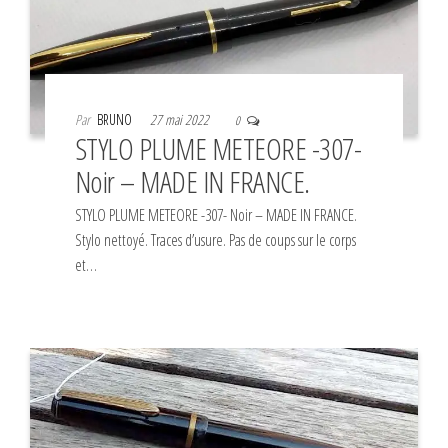
Par
BRUNO
27 mai 2022
0
STYLO PLUME METEORE -307-
Noir – MADE IN FRANCE.
STYLO PLUME METEORE -307- Noir – MADE IN FRANCE.
Stylo nettoyé. Traces d’usure. Pas de coups sur le corps
et…