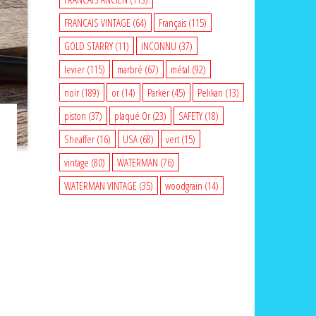
FRANCAIS VINTAGE
(64)
Français
(115)
GOLD STARRY
(11)
INCONNU
(37)
levier
(115)
marbré
(67)
métal
(92)
noir
(189)
or
(14)
Parker
(45)
Pelikan
(13)
piston
(37)
plaqué Or
(23)
SAFETY
(18)
Sheaffer
(16)
USA
(68)
vert
(15)
vintage
(80)
WATERMAN
(76)
WATERMAN VINTAGE
(35)
woodgrain
(14)