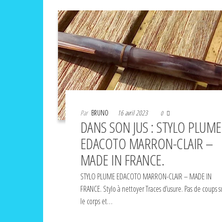
Par
BRUNO
16 avril 2023
0
DANS SON JUS : STYLO PLUME
EDACOTO MARRON-CLAIR –
MADE IN FRANCE.
STYLO PLUME EDACOTO MARRON-CLAIR – MADE IN
FRANCE. Stylo à nettoyer Traces d’usure. Pas de coups s
le corps et…