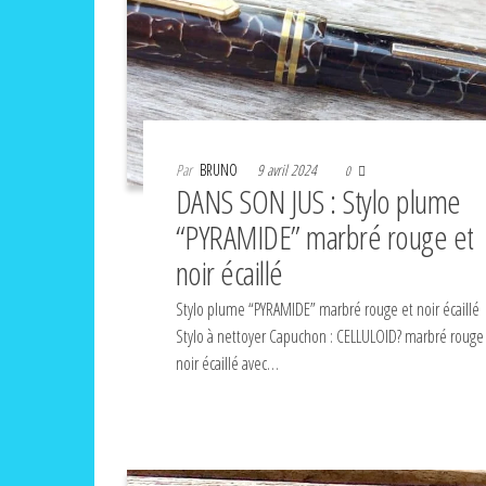
Par
BRUNO
9 avril 2024
0
DANS SON JUS : Stylo plume
“PYRAMIDE” marbré rouge et
noir écaillé
Stylo plume “PYRAMIDE” marbré rouge et noir écaillé
Stylo à nettoyer Capuchon : CELLULOID? marbré rouge
noir écaillé avec…