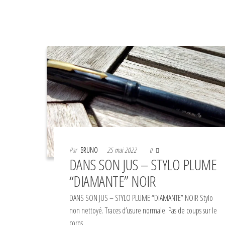
Par
BRUNO
25 mai 2022
0
DANS SON JUS – STYLO PLUME
“DIAMANTE” NOIR
DANS SON JUS – STYLO PLUME “DIAMANTE” NOIR Stylo
non nettoyé. Traces d’usure normale. Pas de coups sur le
corps…