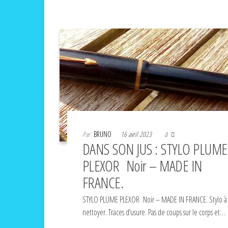
Par
BRUNO
16 avril 2023
0
DANS SON JUS : STYLO PLUME
PLEXOR Noir – MADE IN
FRANCE.
STYLO PLUME PLEXOR Noir – MADE IN FRANCE. Stylo à
nettoyer. Traces d’usure. Pas de coups sur le corps et…