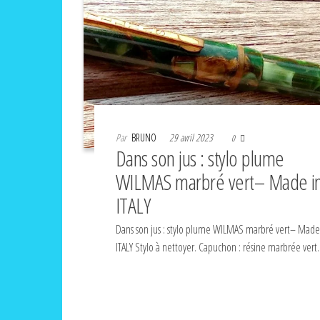
Par
BRUNO
29 avril 2023
0
Dans son jus : stylo plume
WILMAS marbré vert– Made i
ITALY
Dans son jus : stylo plume WILMAS marbré vert– Made
ITALY Stylo à nettoyer. Capuchon : résine marbrée vert