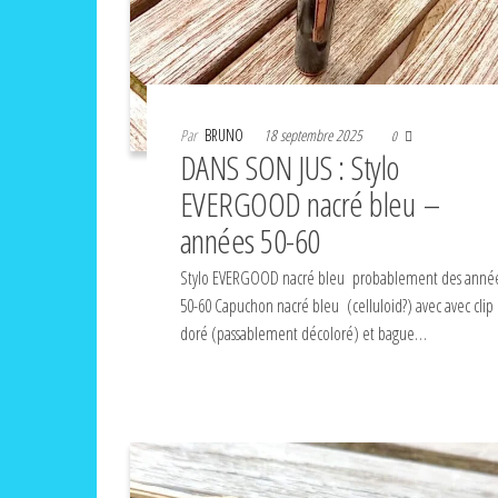
Par
BRUNO
18 septembre 2025
0
DANS SON JUS : Stylo
EVERGOOD nacré bleu –
années 50-60
Stylo EVERGOOD nacré bleu probablement des anné
50-60 Capuchon nacré bleu (celluloid?) avec avec clip
doré (passablement décoloré) et bague…