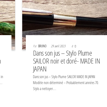
Par
BRUNO
29 avril 2023
0
Dans son jus – Stylo Plume
n
SAILOR noir et doré- MADE IN
JAPAN
 in
Dans son jus – Stylo Plume SAILOR MADE IN JAPAN
.…
Modèle non déterminé – Probablement années 70.
Stylo a nettoyer.…