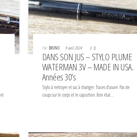
Par
BRUNO
9 avril 2024
0
DANS SON JUS – STYLO PLUME
WATERMAN 3V – MADE IN USA.
Années 30’s
Stylo à nettoyer et sac à changer. Traces d’usure. Pas de
 et
coups sur le corps et le capuchon. Bon état…