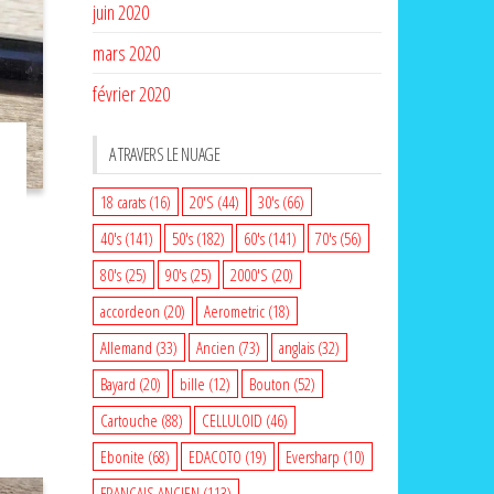
juin 2020
mars 2020
février 2020
A TRAVERS LE NUAGE
18 carats
(16)
20'S
(44)
30's
(66)
40's
(141)
50's
(182)
60's
(141)
70's
(56)
80's
(25)
90's
(25)
2000'S
(20)
accordeon
(20)
Aerometric
(18)
Allemand
(33)
Ancien
(73)
anglais
(32)
Bayard
(20)
bille
(12)
Bouton
(52)
Cartouche
(88)
CELLULOID
(46)
Ebonite
(68)
EDACOTO
(19)
Eversharp
(10)
FRANCAIS ANCIEN
(113)