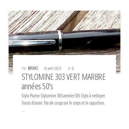
Par
BRUNO
16 avril 2023
0
STYLOMINE 303 VERT MARBRE
années 50’s
Stylo Plume Stylomine 303 années 50’s Stylo à nettoyer.
Traces d’usure. Pas de coups sur le corps et le capuchon.
…