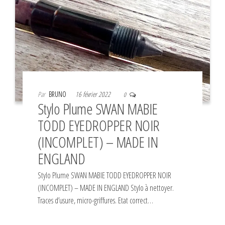
Par
BRUNO
16 février 2022
0
Stylo Plume SWAN MABIE
TODD EYEDROPPER NOIR
(INCOMPLET) – MADE IN
ENGLAND
Stylo Plume SWAN MABIE TODD EYEDROPPER NOIR
(INCOMPLET) – MADE IN ENGLAND Stylo à nettoyer.
Traces d’usure, micro-griffures. Etat correct…