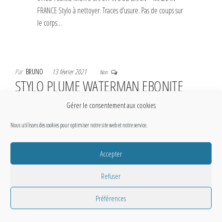
FRANCE Stylo à nettoyer. Traces d’usure. Pas de coups sur
le corps…
Par
BRUNO
13 février 2021
Non
STYLO PLUME WATERMAN EBONITE
HABILLAGE GODRONS PLAQUE OR N°52
Gérer le consentement aux cookies
1/2V – MADE IN USA. Années 20’s-30’s
Nous utilisons des cookies pour optimiser notre site web et notre service.
Accepter
Refuser
Préférences