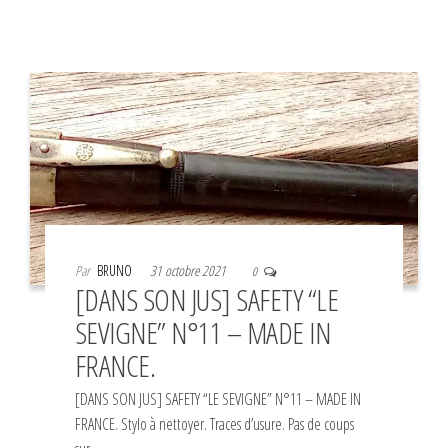
Par
BRUNO
31 octobre 2021
0
[DANS SON JUS] SAFETY “LE
SEVIGNE” N°11 – MADE IN
FRANCE.
[DANS SON JUS] SAFETY “LE SEVIGNE” N°11 – MADE IN
FRANCE. Stylo à nettoyer. Traces d’usure. Pas de coups