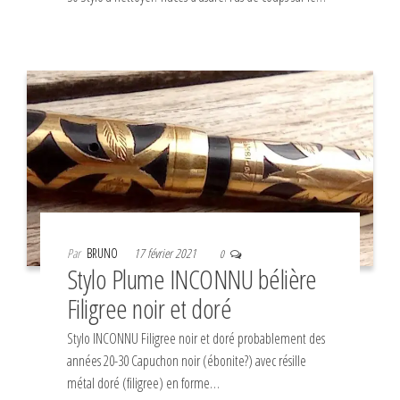
Par
BRUNO
17 février 2021
0
Stylo Plume INCONNU bélière
Filigree noir et doré
Stylo INCONNU Filigree noir et doré probablement des
années 20-30 Capuchon noir (ébonite?) avec résille
métal doré (filigree) en forme…