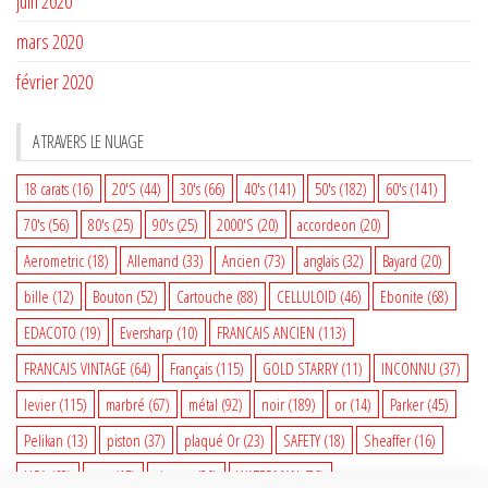
juin 2020
mars 2020
février 2020
A TRAVERS LE NUAGE
18 carats
(16)
20'S
(44)
30's
(66)
40's
(141)
50's
(182)
60's
(141)
70's
(56)
80's
(25)
90's
(25)
2000'S
(20)
accordeon
(20)
Aerometric
(18)
Allemand
(33)
Ancien
(73)
anglais
(32)
Bayard
(20)
bille
(12)
Bouton
(52)
Cartouche
(88)
CELLULOID
(46)
Ebonite
(68)
EDACOTO
(19)
Eversharp
(10)
FRANCAIS ANCIEN
(113)
FRANCAIS VINTAGE
(64)
Français
(115)
GOLD STARRY
(11)
INCONNU
(37)
levier
(115)
marbré
(67)
métal
(92)
noir
(189)
or
(14)
Parker
(45)
Pelikan
(13)
piston
(37)
plaqué Or
(23)
SAFETY
(18)
Sheaffer
(16)
USA
(68)
vert
(15)
vintage
(80)
WATERMAN
(76)