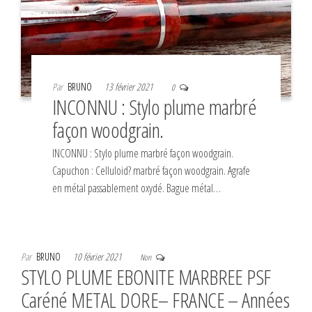
Par
BRUNO
13 février 2021
0
INCONNU : Stylo plume marbré
façon woodgrain.
INCONNU : Stylo plume marbré façon woodgrain.
Capuchon : Celluloid? marbré façon woodgrain. Agrafe
en métal passablement oxydé. Bague métal…
Par
BRUNO
10 février 2021
Non
STYLO PLUME EBONITE MARBREE PSF
Caréné METAL DORE– FRANCE – Années