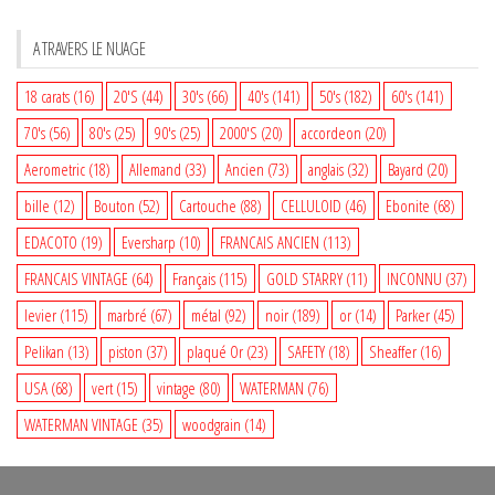
A TRAVERS LE NUAGE
18 carats
(16)
20'S
(44)
30's
(66)
40's
(141)
50's
(182)
60's
(141)
70's
(56)
80's
(25)
90's
(25)
2000'S
(20)
accordeon
(20)
Aerometric
(18)
Allemand
(33)
Ancien
(73)
anglais
(32)
Bayard
(20)
bille
(12)
Bouton
(52)
Cartouche
(88)
CELLULOID
(46)
Ebonite
(68)
EDACOTO
(19)
Eversharp
(10)
FRANCAIS ANCIEN
(113)
FRANCAIS VINTAGE
(64)
Français
(115)
GOLD STARRY
(11)
INCONNU
(37)
levier
(115)
marbré
(67)
métal
(92)
noir
(189)
or
(14)
Parker
(45)
Pelikan
(13)
piston
(37)
plaqué Or
(23)
SAFETY
(18)
Sheaffer
(16)
USA
(68)
vert
(15)
vintage
(80)
WATERMAN
(76)
WATERMAN VINTAGE
(35)
woodgrain
(14)