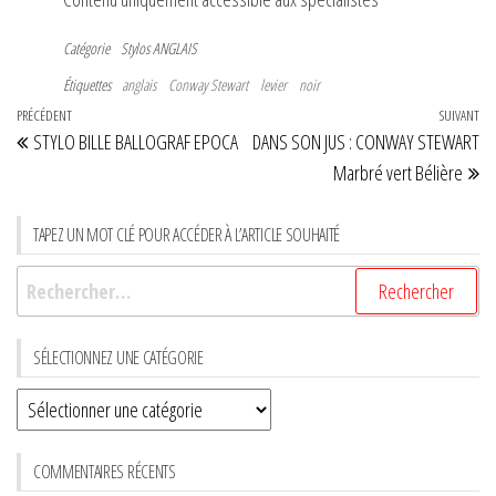
Catégorie
Stylos ANGLAIS
Étiquettes
anglais
Conway Stewart
levier
noir
Navigation
Article
PRÉCÉDENT
SUIVANT
Art
STYLO BILLE BALLOGRAF EPOCA
DANS SON JUS : CONWAY STEWART
de
précédent
su
Marbré vert Bélière
l’article
TAPEZ UN MOT CLÉ POUR ACCÉDER À L’ARTICLE SOUHAITÉ
Rechercher :
SÉLECTIONNEZ UNE CATÉGORIE
Sélectionnez
une
CATÉGORIE
COMMENTAIRES RÉCENTS