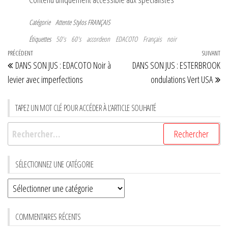
Catégorie
Attente
Stylos FRANÇAIS
Étiquettes
50's
60's
accordeon
EDACOTO
Français
noir
Navigation
Article
PRÉCÉDENT
SUIVANT
Art
DANS SON JUS : EDACOTO Noir à
DANS SON JUS : ESTERBROOK
de
précédent
su
levier avec imperfections
ondulations Vert USA
l’article
TAPEZ UN MOT CLÉ POUR ACCÉDER À L’ARTICLE SOUHAITÉ
Rechercher :
SÉLECTIONNEZ UNE CATÉGORIE
Sélectionnez
une
CATÉGORIE
COMMENTAIRES RÉCENTS