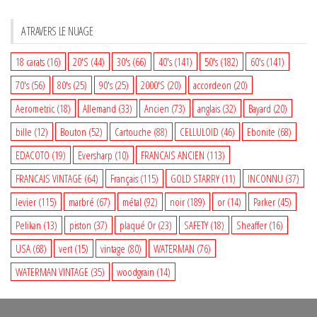
A TRAVERS LE NUAGE
18 carats
(16)
20'S
(44)
30's
(66)
40's
(141)
50's
(182)
60's
(141)
70's
(56)
80's
(25)
90's
(25)
2000'S
(20)
accordeon
(20)
Aerometric
(18)
Allemand
(33)
Ancien
(73)
anglais
(32)
Bayard
(20)
bille
(12)
Bouton
(52)
Cartouche
(88)
CELLULOID
(46)
Ebonite
(68)
EDACOTO
(19)
Eversharp
(10)
FRANCAIS ANCIEN
(113)
FRANCAIS VINTAGE
(64)
Français
(115)
GOLD STARRY
(11)
INCONNU
(37)
levier
(115)
marbré
(67)
métal
(92)
noir
(189)
or
(14)
Parker
(45)
Pelikan
(13)
piston
(37)
plaqué Or
(23)
SAFETY
(18)
Sheaffer
(16)
USA
(68)
vert
(15)
vintage
(80)
WATERMAN
(76)
WATERMAN VINTAGE
(35)
woodgrain
(14)