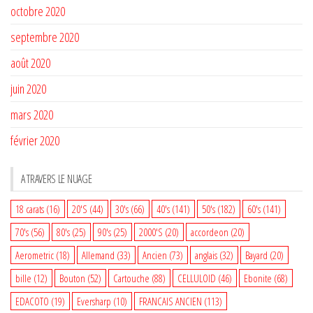
octobre 2020
septembre 2020
août 2020
juin 2020
mars 2020
février 2020
A TRAVERS LE NUAGE
18 carats
(16)
20'S
(44)
30's
(66)
40's
(141)
50's
(182)
60's
(141)
70's
(56)
80's
(25)
90's
(25)
2000'S
(20)
accordeon
(20)
Aerometric
(18)
Allemand
(33)
Ancien
(73)
anglais
(32)
Bayard
(20)
bille
(12)
Bouton
(52)
Cartouche
(88)
CELLULOID
(46)
Ebonite
(68)
EDACOTO
(19)
Eversharp
(10)
FRANCAIS ANCIEN
(113)