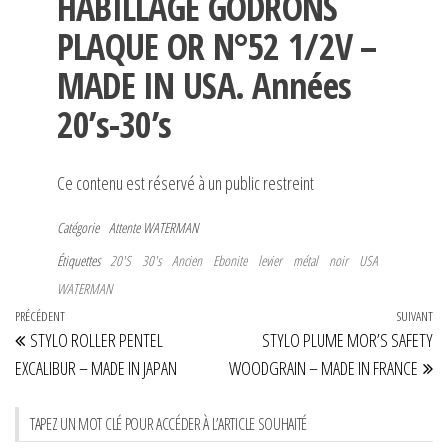
HABILLAGE GODRONS
PLAQUE OR N°52 1/2V –
MADE IN USA. Années
20’s-30’s
Ce contenu est réservé à un public restreint
Catégorie
Attente
WATERMAN
Étiquettes
20'S
30's
Ancien
Ebonite
levier
métal
noir
USA
WATERMAN
Navigation
Article
PRÉCÉDENT
SUIVANT
Art
STYLO ROLLER PENTEL
STYLO PLUME MOR’S SAFETY
de
précédent
su
EXCALIBUR – MADE IN JAPAN
WOODGRAIN – MADE IN FRANCE
l’article
TAPEZ UN MOT CLÉ POUR ACCÉDER À L’ARTICLE SOUHAITÉ