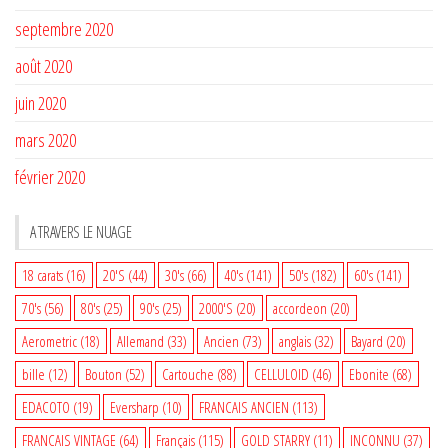
septembre 2020
août 2020
juin 2020
mars 2020
février 2020
A TRAVERS LE NUAGE
18 carats
(16)
20'S
(44)
30's
(66)
40's
(141)
50's
(182)
60's
(141)
70's
(56)
80's
(25)
90's
(25)
2000'S
(20)
accordeon
(20)
Aerometric
(18)
Allemand
(33)
Ancien
(73)
anglais
(32)
Bayard
(20)
bille
(12)
Bouton
(52)
Cartouche
(88)
CELLULOID
(46)
Ebonite
(68)
EDACOTO
(19)
Eversharp
(10)
FRANCAIS ANCIEN
(113)
FRANCAIS VINTAGE
(64)
Français
(115)
GOLD STARRY
(11)
INCONNU
(37)