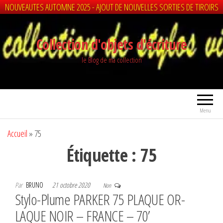
NOUVEAUTES AUTOMNE 2025 - AJOUT DE NOUVELLES SORTIES DE TIROIRS
Aller
au
Collection d'objets d'écriture
contenu
le Blog de ma collection
Menu
Accueil
»
75
Étiquette :
75
Par
BRUNO
21 octobre 2020
Non
Stylo-Plume PARKER 75 PLAQUE OR-
LAQUE NOIR – FRANCE – 70’