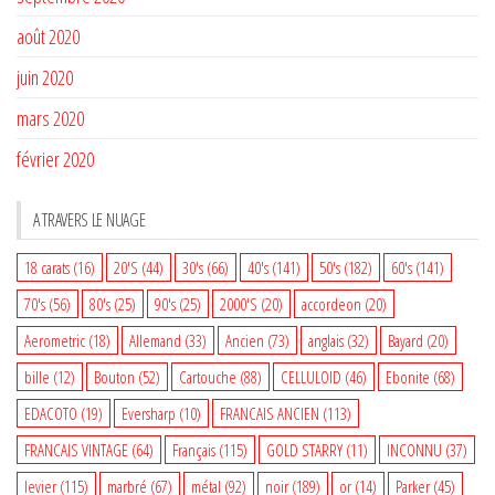
août 2020
juin 2020
mars 2020
février 2020
A TRAVERS LE NUAGE
18 carats
(16)
20'S
(44)
30's
(66)
40's
(141)
50's
(182)
60's
(141)
70's
(56)
80's
(25)
90's
(25)
2000'S
(20)
accordeon
(20)
Aerometric
(18)
Allemand
(33)
Ancien
(73)
anglais
(32)
Bayard
(20)
bille
(12)
Bouton
(52)
Cartouche
(88)
CELLULOID
(46)
Ebonite
(68)
EDACOTO
(19)
Eversharp
(10)
FRANCAIS ANCIEN
(113)
FRANCAIS VINTAGE
(64)
Français
(115)
GOLD STARRY
(11)
INCONNU
(37)
levier
(115)
marbré
(67)
métal
(92)
noir
(189)
or
(14)
Parker
(45)