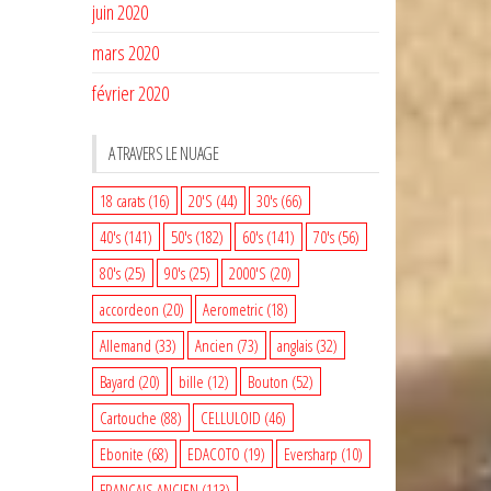
juin 2020
mars 2020
février 2020
A TRAVERS LE NUAGE
18 carats
(16)
20'S
(44)
30's
(66)
40's
(141)
50's
(182)
60's
(141)
70's
(56)
80's
(25)
90's
(25)
2000'S
(20)
accordeon
(20)
Aerometric
(18)
Allemand
(33)
Ancien
(73)
anglais
(32)
Bayard
(20)
bille
(12)
Bouton
(52)
Cartouche
(88)
CELLULOID
(46)
Ebonite
(68)
EDACOTO
(19)
Eversharp
(10)
FRANCAIS ANCIEN
(113)