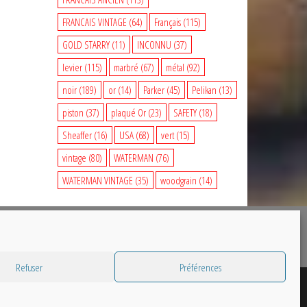
FRANCAIS VINTAGE
(64)
Français
(115)
GOLD STARRY
(11)
INCONNU
(37)
levier
(115)
marbré
(67)
métal
(92)
noir
(189)
or
(14)
Parker
(45)
Pelikan
(13)
piston
(37)
plaqué Or
(23)
SAFETY
(18)
Sheaffer
(16)
USA
(68)
vert
(15)
vintage
(80)
WATERMAN
(76)
WATERMAN VINTAGE
(35)
woodgrain
(14)
Refuser
Préférences