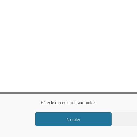
Gérer le consentement aux cookies
Accepter
Fièrement propulsé par
WordPress
|
Thème :
Envo Storefront