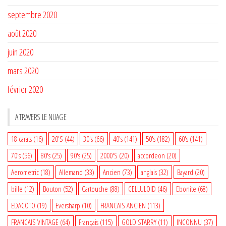
septembre 2020
août 2020
juin 2020
mars 2020
février 2020
A TRAVERS LE NUAGE
18 carats
(16)
20'S
(44)
30's
(66)
40's
(141)
50's
(182)
60's
(141)
70's
(56)
80's
(25)
90's
(25)
2000'S
(20)
accordeon
(20)
Aerometric
(18)
Allemand
(33)
Ancien
(73)
anglais
(32)
Bayard
(20)
bille
(12)
Bouton
(52)
Cartouche
(88)
CELLULOID
(46)
Ebonite
(68)
EDACOTO
(19)
Eversharp
(10)
FRANCAIS ANCIEN
(113)
FRANCAIS VINTAGE
(64)
Français
(115)
GOLD STARRY
(11)
INCONNU
(37)