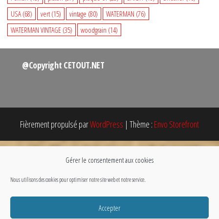
USA
(68)
vert
(15)
vintage
(80)
WATERMAN
(76)
WATERMAN VINTAGE
(35)
woodgrain
(14)
@Copyright CETOUT.NET
Fièrement propulsé par
WordPress
|
Thème :
Envo Storefront
Gérer le consentement aux cookies
Nous utilisons des cookies pour optimiser notre site web et notre service.
Accepter