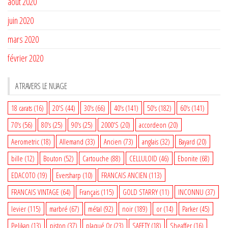
août 2020
juin 2020
mars 2020
février 2020
A TRAVERS LE NUAGE
18 carats
(16)
20'S
(44)
30's
(66)
40's
(141)
50's
(182)
60's
(141)
70's
(56)
80's
(25)
90's
(25)
2000'S
(20)
accordeon
(20)
Aerometric
(18)
Allemand
(33)
Ancien
(73)
anglais
(32)
Bayard
(20)
bille
(12)
Bouton
(52)
Cartouche
(88)
CELLULOID
(46)
Ebonite
(68)
EDACOTO
(19)
Eversharp
(10)
FRANCAIS ANCIEN
(113)
FRANCAIS VINTAGE
(64)
Français
(115)
GOLD STARRY
(11)
INCONNU
(37)
levier
(115)
marbré
(67)
métal
(92)
noir
(189)
or
(14)
Parker
(45)
Pelikan
(13)
piston
(37)
plaqué Or
(23)
SAFETY
(18)
Sheaffer
(16)