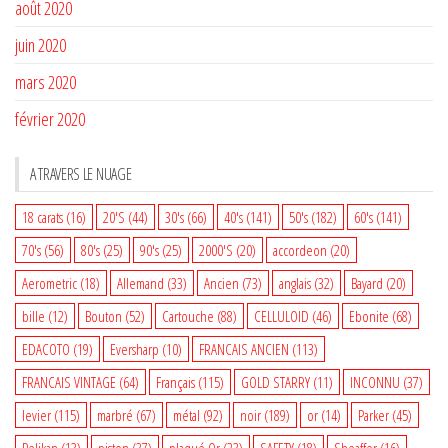
août 2020
juin 2020
mars 2020
février 2020
A TRAVERS LE NUAGE
18 carats
(16)
20'S
(44)
30's
(66)
40's
(141)
50's
(182)
60's
(141)
70's
(56)
80's
(25)
90's
(25)
2000'S
(20)
accordeon
(20)
Aerometric
(18)
Allemand
(33)
Ancien
(73)
anglais
(32)
Bayard
(20)
bille
(12)
Bouton
(52)
Cartouche
(88)
CELLULOID
(46)
Ebonite
(68)
EDACOTO
(19)
Eversharp
(10)
FRANCAIS ANCIEN
(113)
FRANCAIS VINTAGE
(64)
Français
(115)
GOLD STARRY
(11)
INCONNU
(37)
levier
(115)
marbré
(67)
métal
(92)
noir
(189)
or
(14)
Parker
(45)