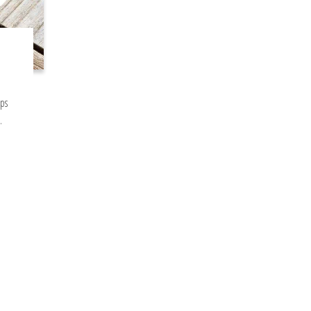
ups
…