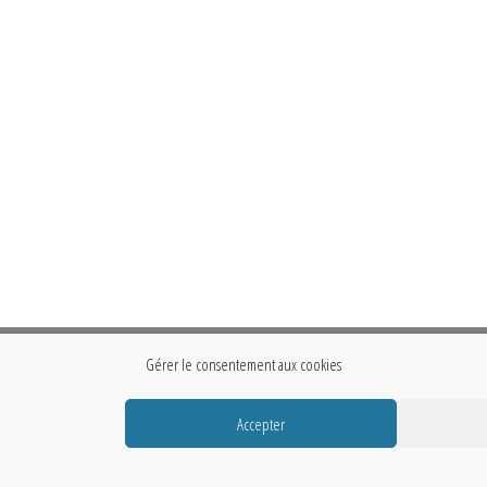
Gérer le consentement aux cookies
Accepter
Fièrement propulsé par
WordPress
|
Thème :
Envo Storefront