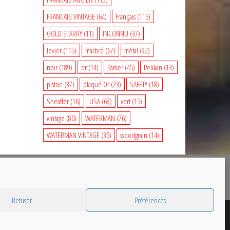
FRANCAIS VINTAGE
(64)
Français
(115)
GOLD STARRY
(11)
INCONNU
(37)
levier
(115)
marbré
(67)
métal
(92)
noir
(189)
or
(14)
Parker
(45)
Pelikan
(13)
piston
(37)
plaqué Or
(23)
SAFETY
(18)
Sheaffer
(16)
USA
(68)
vert
(15)
vintage
(80)
WATERMAN
(76)
WATERMAN VINTAGE
(35)
woodgrain
(14)
Refuser
Préférences