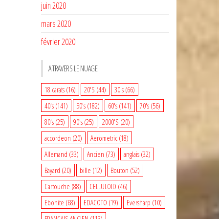
juin 2020
mars 2020
février 2020
A TRAVERS LE NUAGE
18 carats
(16)
20'S
(44)
30's
(66)
40's
(141)
50's
(182)
60's
(141)
70's
(56)
80's
(25)
90's
(25)
2000'S
(20)
accordeon
(20)
Aerometric
(18)
Allemand
(33)
Ancien
(73)
anglais
(32)
Bayard
(20)
bille
(12)
Bouton
(52)
Cartouche
(88)
CELLULOID
(46)
Ebonite
(68)
EDACOTO
(19)
Eversharp
(10)
FRANCAIS ANCIEN
(113)