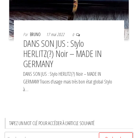
Par
BRUNO
17 mai 2022
0
DANS SON JUS : Stylo
HERLITZ(?) Noir – MADE IN
GERMANY
DANS SON JUS : Stylo HERLITZ(?) Noir – MADE IN
GERMANY Traces d’usage mais très bon état global Stylo
à…
TAPEZ UN MOT CLÉ POUR ACCÉDER À L’ARTICLE SOUHAITÉ
Rechercher :