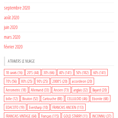
septembre 2020
août 2020
juin 2020
mars 2020
février 2020
A TRAVERS LE NUAGE
18 carats
(16)
20'S
(44)
30's
(66)
40's
(141)
50's
(182)
60's
(141)
70's
(56)
80's
(25)
90's
(25)
2000'S
(20)
accordeon
(20)
Aerometric
(18)
Allemand
(33)
Ancien
(73)
anglais
(32)
Bayard
(20)
bille
(12)
Bouton
(52)
Cartouche
(88)
CELLULOID
(46)
Ebonite
(68)
EDACOTO
(19)
Eversharp
(10)
FRANCAIS ANCIEN
(113)
FRANCAIS VINTAGE
(64)
Français
(115)
GOLD STARRY
(11)
INCONNU
(37)