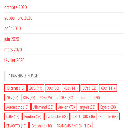
octobre 2020
septembre 2020
août 2020
juin 2020
mars 2020
février 2020
A TRAVERS LE NUAGE
18 carats
(16)
20'S
(44)
30's
(66)
40's
(141)
50's
(182)
60's
(141)
70's
(56)
80's
(25)
90's
(25)
2000'S
(20)
accordeon
(20)
Aerometric
(18)
Allemand
(33)
Ancien
(73)
anglais
(32)
Bayard
(20)
bille
(12)
Bouton
(52)
Cartouche
(88)
CELLULOID
(46)
Ebonite
(68)
EDACOTO
(19)
Eversharp
(10)
FRANCAIS ANCIEN
(113)