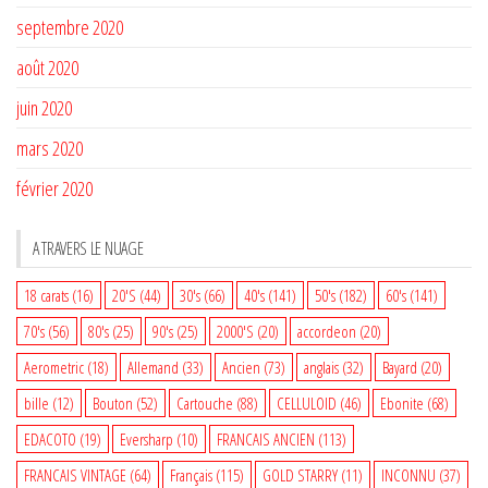
septembre 2020
août 2020
juin 2020
mars 2020
février 2020
A TRAVERS LE NUAGE
18 carats
(16)
20'S
(44)
30's
(66)
40's
(141)
50's
(182)
60's
(141)
70's
(56)
80's
(25)
90's
(25)
2000'S
(20)
accordeon
(20)
Aerometric
(18)
Allemand
(33)
Ancien
(73)
anglais
(32)
Bayard
(20)
bille
(12)
Bouton
(52)
Cartouche
(88)
CELLULOID
(46)
Ebonite
(68)
EDACOTO
(19)
Eversharp
(10)
FRANCAIS ANCIEN
(113)
FRANCAIS VINTAGE
(64)
Français
(115)
GOLD STARRY
(11)
INCONNU
(37)