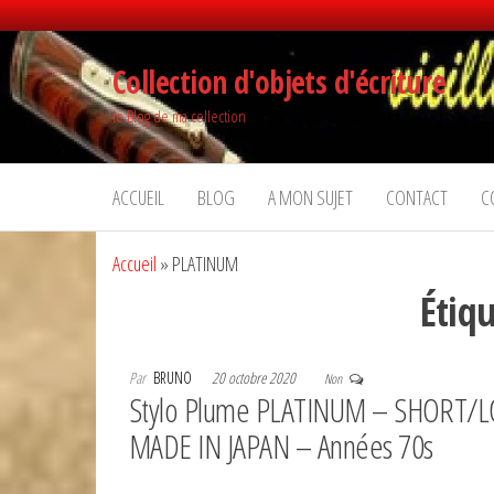
Aller
Collection d'objets d'écriture
au
contenu
le Blog de ma collection
ACCUEIL
BLOG
A MON SUJET
CONTACT
C
Accueil
»
PLATINUM
Étiq
Par
BRUNO
20 octobre 2020
Non
Stylo Plume PLATINUM – SHORT/
MADE IN JAPAN – Années 70s