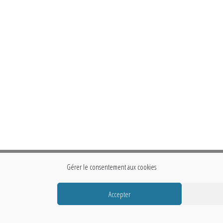
Gérer le consentement aux cookies
Accepter
Fièrement propulsé par
WordPress
|
Thème :
Envo Storefront