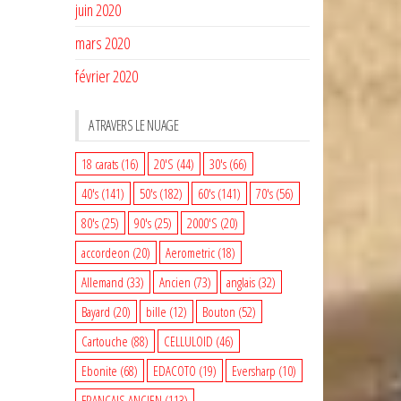
juin 2020
mars 2020
février 2020
A TRAVERS LE NUAGE
18 carats
(16)
20'S
(44)
30's
(66)
40's
(141)
50's
(182)
60's
(141)
70's
(56)
80's
(25)
90's
(25)
2000'S
(20)
accordeon
(20)
Aerometric
(18)
Allemand
(33)
Ancien
(73)
anglais
(32)
Bayard
(20)
bille
(12)
Bouton
(52)
Cartouche
(88)
CELLULOID
(46)
Ebonite
(68)
EDACOTO
(19)
Eversharp
(10)
FRANCAIS ANCIEN
(113)