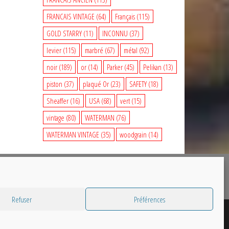
FRANCAIS VINTAGE
(64)
Français
(115)
GOLD STARRY
(11)
INCONNU
(37)
levier
(115)
marbré
(67)
métal
(92)
noir
(189)
or
(14)
Parker
(45)
Pelikan
(13)
piston
(37)
plaqué Or
(23)
SAFETY
(18)
Sheaffer
(16)
USA
(68)
vert
(15)
vintage
(80)
WATERMAN
(76)
WATERMAN VINTAGE
(35)
woodgrain
(14)
Refuser
Préférences