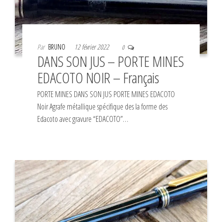
Par
BRUNO
12 février 2022
0
DANS SON JUS – PORTE MINES
EDACOTO NOIR – Français
PORTE MINES DANS SON JUS PORTE MINES EDACOTO
Noir Agrafe métallique spécifique des la forme des
Edacoto avec gravure “EDACOTO”…