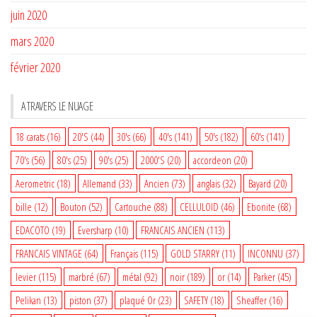
juin 2020
mars 2020
février 2020
A TRAVERS LE NUAGE
18 carats
(16)
20'S
(44)
30's
(66)
40's
(141)
50's
(182)
60's
(141)
70's
(56)
80's
(25)
90's
(25)
2000'S
(20)
accordeon
(20)
Aerometric
(18)
Allemand
(33)
Ancien
(73)
anglais
(32)
Bayard
(20)
bille
(12)
Bouton
(52)
Cartouche
(88)
CELLULOID
(46)
Ebonite
(68)
EDACOTO
(19)
Eversharp
(10)
FRANCAIS ANCIEN
(113)
FRANCAIS VINTAGE
(64)
Français
(115)
GOLD STARRY
(11)
INCONNU
(37)
levier
(115)
marbré
(67)
métal
(92)
noir
(189)
or
(14)
Parker
(45)
Pelikan
(13)
piston
(37)
plaqué Or
(23)
SAFETY
(18)
Sheaffer
(16)