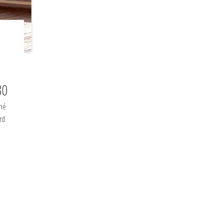
30
éné
rd