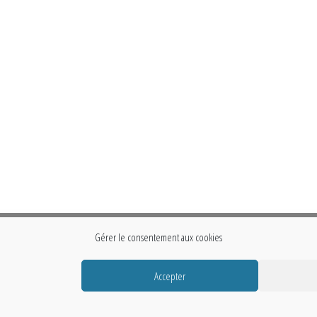
Gérer le consentement aux cookies
Accepter
Fièrement propulsé par
WordPress
|
Thème :
Envo Storefront