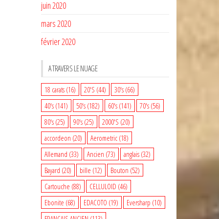
juin 2020
mars 2020
février 2020
A TRAVERS LE NUAGE
18 carats
(16)
20'S
(44)
30's
(66)
40's
(141)
50's
(182)
60's
(141)
70's
(56)
80's
(25)
90's
(25)
2000'S
(20)
accordeon
(20)
Aerometric
(18)
Allemand
(33)
Ancien
(73)
anglais
(32)
Bayard
(20)
bille
(12)
Bouton
(52)
Cartouche
(88)
CELLULOID
(46)
Ebonite
(68)
EDACOTO
(19)
Eversharp
(10)
FRANCAIS ANCIEN
(113)