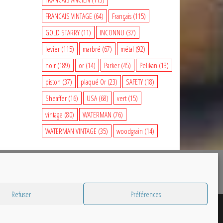
FRANCAIS VINTAGE
(64)
Français
(115)
GOLD STARRY
(11)
INCONNU
(37)
levier
(115)
marbré
(67)
métal
(92)
noir
(189)
or
(14)
Parker
(45)
Pelikan
(13)
piston
(37)
plaqué Or
(23)
SAFETY
(18)
Sheaffer
(16)
USA
(68)
vert
(15)
vintage
(80)
WATERMAN
(76)
WATERMAN VINTAGE
(35)
woodgrain
(14)
Refuser
Préférences