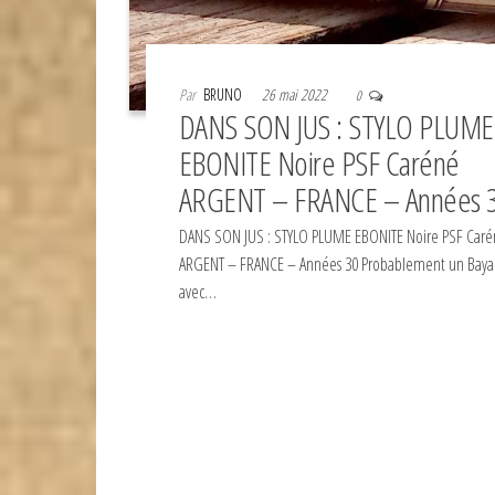
Par
BRUNO
26 mai 2022
0
DANS SON JUS : STYLO PLUME
EBONITE Noire PSF Caréné
ARGENT – FRANCE – Années 
DANS SON JUS : STYLO PLUME EBONITE Noire PSF Car
ARGENT – FRANCE – Années 30 Probablement un Baya
avec…