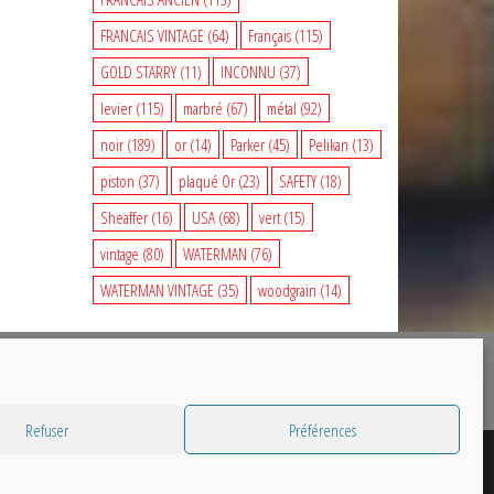
FRANCAIS VINTAGE
(64)
Français
(115)
GOLD STARRY
(11)
INCONNU
(37)
levier
(115)
marbré
(67)
métal
(92)
noir
(189)
or
(14)
Parker
(45)
Pelikan
(13)
piston
(37)
plaqué Or
(23)
SAFETY
(18)
Sheaffer
(16)
USA
(68)
vert
(15)
vintage
(80)
WATERMAN
(76)
WATERMAN VINTAGE
(35)
woodgrain
(14)
Refuser
Préférences