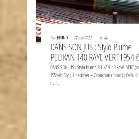
Par
BRUNO
17 mai 2022
0
DANS SON JUS : Stylo Plume
PELIKAN 140 RAYE VERT1954-
DANS SON JUS : Stylo Plume PELIKAN140 Rayé VERT (ve
1954-64 Stylo à nettoyer – Capuchon (intact) : Celluloï
noir…