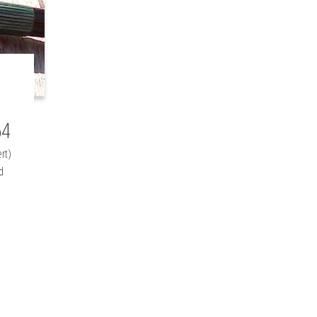
64
rt)
d