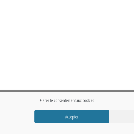
Gérer le consentement aux cookies
Accepter
Fièrement propulsé par
WordPress
|
Thème :
Envo Storefront