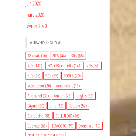
juin 2020
mars 2020
février 2020
A TRAVERS LE NUAGE
18 carats
(16)
20'S
(44)
30's
(66)
40's
(141)
50's
(182)
60's
(141)
70's
(56)
80's
(25)
90's
(25)
2000'S
(20)
accordeon
(20)
Aerometric
(18)
Allemand
(33)
Ancien
(73)
anglais
(32)
Bayard
(20)
bille
(12)
Bouton
(52)
Cartouche
(88)
CELLULOID
(46)
Ebonite
(68)
EDACOTO
(19)
Eversharp
(10)
FRANCAIS ANCIEN
(113)