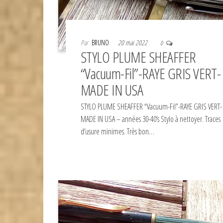
Par
BRUNO
20 mai 2022
0
STYLO PLUME SHEAFFER
“Vacuum-Fil”-RAYE GRIS VERT
MADE IN USA
STYLO PLUME SHEAFFER “Vacuum-Fil”-RAYE GRIS VERT
MADE IN USA – années 30-40’s Stylo à nettoyer. Traces
d’usure minimes. Très bon…