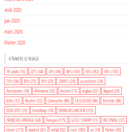
août 2020
juin 2020
mars 2020
février 2020
A TRAVERS LE NUAGE
18 carats
(16)
20'S
(44)
30's
(66)
40's
(141)
50's
(182)
60's
(141)
70's
(56)
80's
(25)
90's
(25)
2000'S
(20)
accordeon
(20)
Aerometric
(18)
Allemand
(33)
Ancien
(73)
anglais
(32)
Bayard
(20)
bille
(12)
Bouton
(52)
Cartouche
(88)
CELLULOID
(46)
Ebonite
(68)
EDACOTO
(19)
Eversharp
(10)
FRANCAIS ANCIEN
(113)
FRANCAIS VINTAGE
(64)
Français
(115)
GOLD STARRY
(11)
INCONNU
(37)
levier
(115)
marbré
(67)
métal
(92)
noir
(189)
or
(14)
Parker
(45)