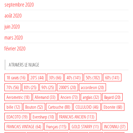
septembre 2020
août 2020
juin 2020
mars 2020
février 2020
A TRAVERS LE NUAGE
18 carats
(16)
20'S
(44)
30's
(66)
40's
(141)
50's
(182)
60's
(141)
70's
(56)
80's
(25)
90's
(25)
2000'S
(20)
accordeon
(20)
Aerometric
(18)
Allemand
(33)
Ancien
(73)
anglais
(32)
Bayard
(20)
bille
(12)
Bouton
(52)
Cartouche
(88)
CELLULOID
(46)
Ebonite
(68)
EDACOTO
(19)
Eversharp
(10)
FRANCAIS ANCIEN
(113)
FRANCAIS VINTAGE
(64)
Français
(115)
GOLD STARRY
(11)
INCONNU
(37)