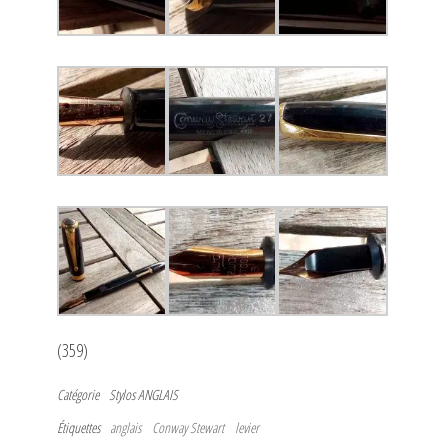
(359)
Catégorie
Stylos ANGLAIS
Étiquettes
anglais
Conway Stewart
levier