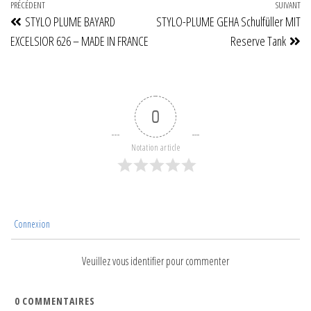
Navigation
Article
PRÉCÉDENT
SUIVANT
Art
STYLO PLUME BAYARD
STYLO-PLUME GEHA Schulfüller MIT
de
précédent
su
EXCELSIOR 626 – MADE IN FRANCE
Reserve Tank
l’article
0
Notation article
Connexion
Veuillez vous identifier pour commenter
0
COMMENTAIRES