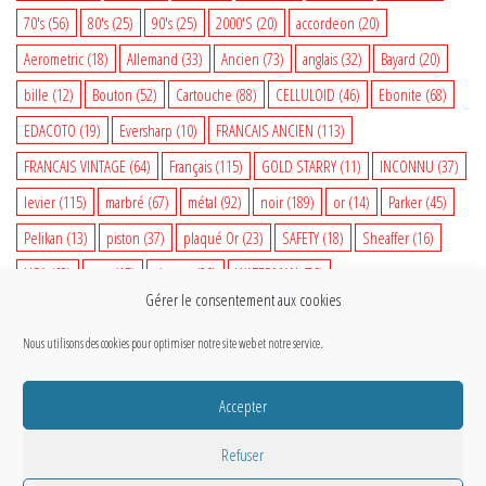
70's
(56)
80's
(25)
90's
(25)
2000'S
(20)
accordeon
(20)
Aerometric
(18)
Allemand
(33)
Ancien
(73)
anglais
(32)
Bayard
(20)
bille
(12)
Bouton
(52)
Cartouche
(88)
CELLULOID
(46)
Ebonite
(68)
EDACOTO
(19)
Eversharp
(10)
FRANCAIS ANCIEN
(113)
FRANCAIS VINTAGE
(64)
Français
(115)
GOLD STARRY
(11)
INCONNU
(37)
levier
(115)
marbré
(67)
métal
(92)
noir
(189)
or
(14)
Parker
(45)
Pelikan
(13)
piston
(37)
plaqué Or
(23)
SAFETY
(18)
Sheaffer
(16)
USA
(68)
vert
(15)
vintage
(80)
WATERMAN
(76)
Gérer le consentement aux cookies
WATERMAN VINTAGE
(35)
woodgrain
(14)
Nous utilisons des cookies pour optimiser notre site web et notre service.
@Copyright CETOUT.NET
Accepter
Refuser