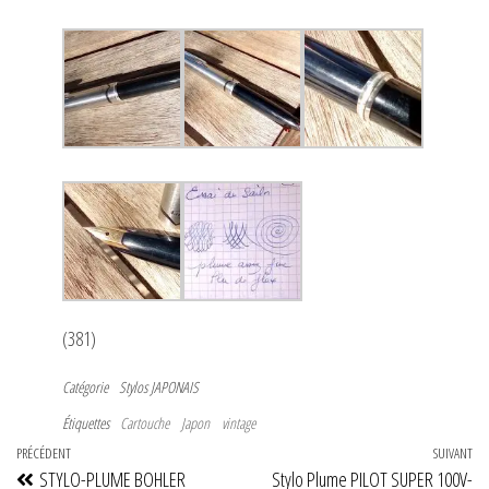
(381)
Catégorie
Stylos JAPONAIS
Étiquettes
Cartouche
Japon
vintage
Navigation
Article
PRÉCÉDENT
SUIVANT
Art
STYLO-PLUME BOHLER
Stylo Plume PILOT SUPER 100V-
précédent
su