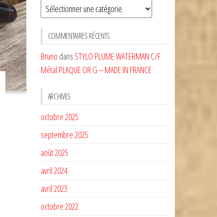
Sélectionnez
une
CATÉGORIE
COMMENTAIRES RÉCENTS
Bruno
dans
STYLO PLUME WATERMAN C/F
Métal PLAQUE OR G – MADE IN FRANCE
ARCHIVES
octobre 2025
septembre 2025
août 2025
avril 2024
avril 2023
octobre 2022