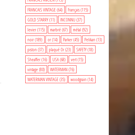
FRANCAIS VINTAGE
(64)
Français
(115)
GOLD STARRY
(11)
INCONNU
(37)
levier
(115)
marbré
(67)
métal
(92)
noir
(189)
or
(14)
Parker
(45)
Pelikan
(13)
piston
(37)
plaqué Or
(23)
SAFETY
(18)
Sheaffer
(16)
USA
(68)
vert
(15)
vintage
(80)
WATERMAN
(76)
WATERMAN VINTAGE
(35)
woodgrain
(14)