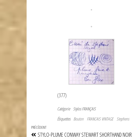
(377)
Catégorie
Stylos FRANÇAIS
Étiquettes
Bouton
FRANCAIS VINTAGE
Stephens
Navigation
Article
PRÉCÉDENT
STYLO-PLUME CONWAY STEWART SHORTHAND NOIR
précédent