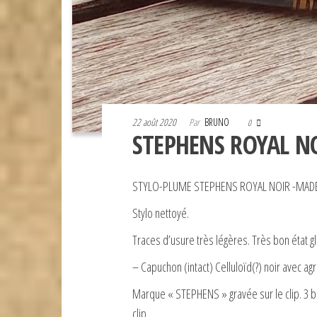
22 août 2020
Par
BRUNO
0
STEPHENS ROYAL N
STYLO-PLUME STEPHENS ROYAL NOIR -MADE 
Stylo nettoyé.
Traces d’usure très légères. Très bon état gl
– Capuchon (intact) Celluloïd(?) noir avec a
Marque « STEPHENS » gravée sur le clip. 3 b
clip.