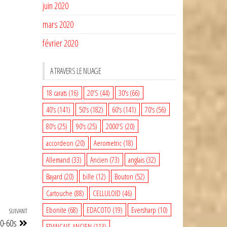
juin 2020
mars 2020
février 2020
A TRAVERS LE NUAGE
18 carats
(16)
20'S
(44)
30's
(66)
40's
(141)
50's
(182)
60's
(141)
70's
(56)
80's
(25)
90's
(25)
2000'S
(20)
accordeon
(20)
Aerometric
(18)
Allemand
(33)
Ancien
(73)
anglais
(32)
Bayard
(20)
bille
(12)
Bouton
(52)
Cartouche
(88)
CELLULOID
(46)
Ebonite
(68)
EDACOTO
(19)
Eversharp
(10)
SUIVANT
Article
0-60s
suivant
FRANCAIS ANCIEN
(113)