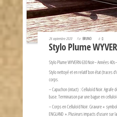
26 septembre 2020
Par
BRUNO
0
Stylo Plume WYVER
Stylo Plume WYVERN 630 Noir– Années 40s–
Stylo nettoyé et en relatif bon état (traces d
corps.
– Capuchon (intact) : Celluloïd Noir. Agraf
base. Terminaison par une bague en celluloïd
– Corps en Celluloïd Noir. Gravure « symbo
ENGLAND ». Plusieurs impacts d’usure sur la