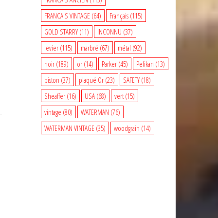
FRANCAIS VINTAGE
(64)
Français
(115)
GOLD STARRY
(11)
INCONNU
(37)
levier
(115)
marbré
(67)
métal
(92)
noir
(189)
or
(14)
Parker
(45)
Pelikan
(13)
piston
(37)
plaqué Or
(23)
SAFETY
(18)
Sheaffer
(16)
USA
(68)
vert
(15)
vintage
(80)
WATERMAN
(76)
WATERMAN VINTAGE
(35)
woodgrain
(14)