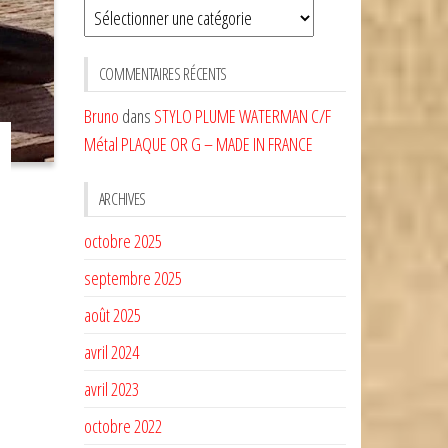
Sélectionnez
une
CATÉGORIE
COMMENTAIRES RÉCENTS
Bruno
dans
STYLO PLUME WATERMAN C/F
Métal PLAQUE OR G – MADE IN FRANCE
ARCHIVES
octobre 2025
septembre 2025
août 2025
avril 2024
avril 2023
octobre 2022