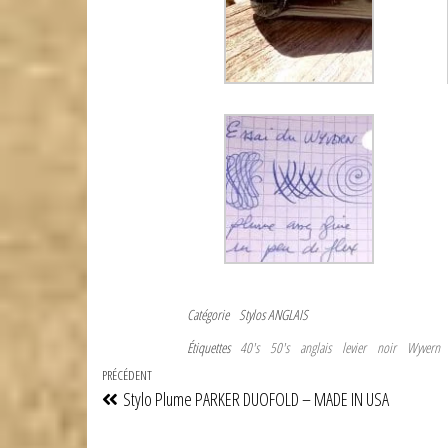
Catégorie
Stylos ANGLAIS
Étiquettes
40's
50's
anglais
levier
noir
Wyvern
Navigation
Article
PRÉCÉDENT
Stylo Plume PARKER DUOFOLD – MADE IN USA
de
précédent
l’article