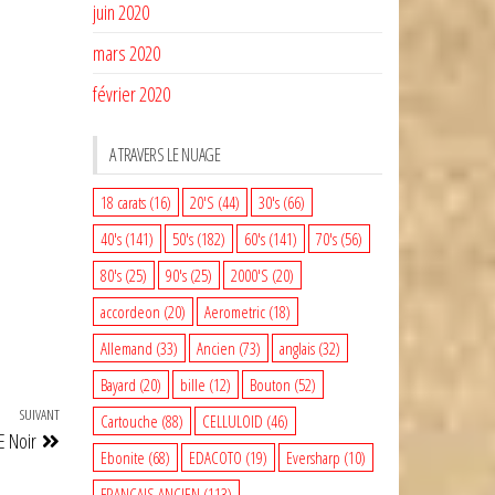
juin 2020
mars 2020
février 2020
A TRAVERS LE NUAGE
18 carats
(16)
20'S
(44)
30's
(66)
40's
(141)
50's
(182)
60's
(141)
70's
(56)
80's
(25)
90's
(25)
2000'S
(20)
accordeon
(20)
Aerometric
(18)
Allemand
(33)
Ancien
(73)
anglais
(32)
Bayard
(20)
bille
(12)
Bouton
(52)
SUIVANT
Article
Cartouche
(88)
CELLULOID
(46)
 Noir
suivant
Ebonite
(68)
EDACOTO
(19)
Eversharp
(10)
FRANCAIS ANCIEN
(113)