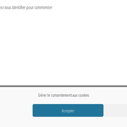
lez vous identifier pour commenter
Gérer le consentement aux cookies
Accepter
Fièrement propulsé par
WordPress
|
Thème :
Envo Storefront