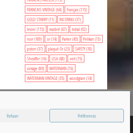
FRANCAIS VINTAGE
(64)
Français
(115)
GOLD STARRY
(11)
INCONNU
(37)
levier
(115)
marbré
(67)
métal
(92)
noir
(189)
or
(14)
Parker
(45)
Pelikan
(13)
piston
(37)
plaqué Or
(23)
SAFETY
(18)
Sheaffer
(16)
USA
(68)
vert
(15)
vintage
(80)
WATERMAN
(76)
WATERMAN VINTAGE
(35)
woodgrain
(14)
Refuser
Préférences