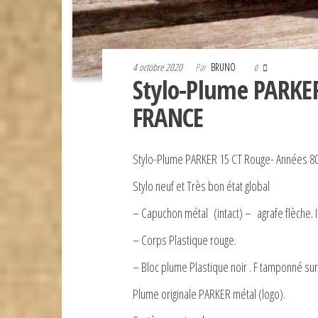
4 octobre 2020
Par
BRUNO
0
Stylo-Plume PARKE
FRANCE
Stylo-Plume PARKER 15 CT Rouge- Années 80
Stylo neuf et Très bon état global
– Capuchon métal (intact) – agrafe flèche. I
– Corps Plastique rouge.
– Bloc plume Plastique noir . F tamponné sur 
Plume originale PARKER métal (logo).