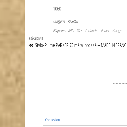
1060
Catégorie
PARKER
Étiquettes
80's
90's
Cartouche
Parker
vintage
Navigation
Article
PRÉCÉDENT
Stylo-Plume PARKER 75 métal brossé – MADE IN FRANC
de
précédent
l’article
Connexion