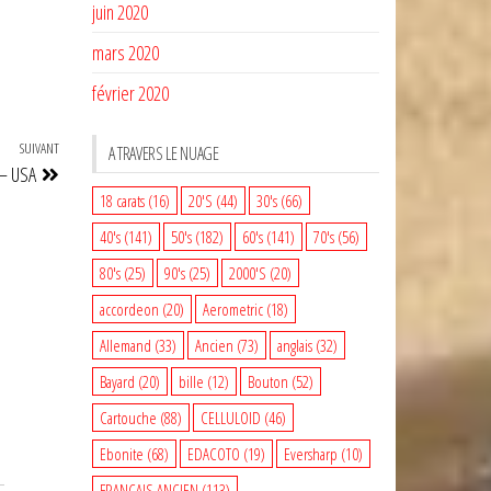
juin 2020
mars 2020
février 2020
SUIVANT
Article
A TRAVERS LE NUAGE
– USA
suivant
18 carats
(16)
20'S
(44)
30's
(66)
40's
(141)
50's
(182)
60's
(141)
70's
(56)
80's
(25)
90's
(25)
2000'S
(20)
accordeon
(20)
Aerometric
(18)
Allemand
(33)
Ancien
(73)
anglais
(32)
Bayard
(20)
bille
(12)
Bouton
(52)
Cartouche
(88)
CELLULOID
(46)
Ebonite
(68)
EDACOTO
(19)
Eversharp
(10)
FRANCAIS ANCIEN
(113)