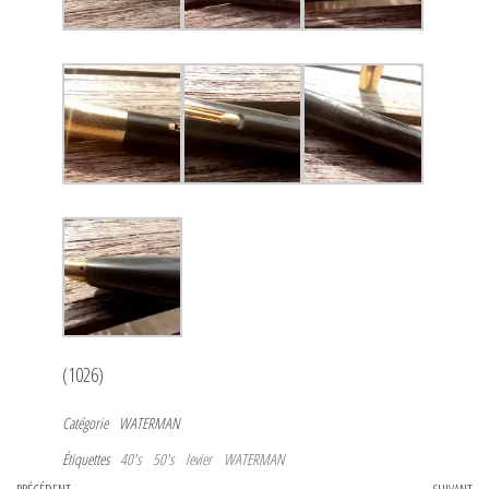
(1026)
Catégorie
WATERMAN
Étiquettes
40's
50's
levier
WATERMAN