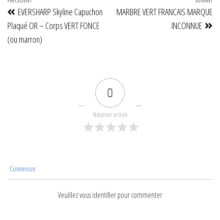
Navigation
Article
PRÉCÉDENT
SUIVANT
Art
EVERSHARP Skyline Capuchon
MARBRE VERT FRANCAIS MARQUE
de
précédent
su
Plaqué OR – Corps VERT FONCE
INCONNUE
l’article
(ou marron)
0
Notation article
Connexion
Veuillez vous identifier pour commenter