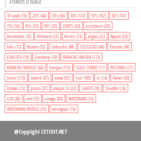
A TRAVERS LE NUAGE
18 carats
(16)
20'S
(44)
30's
(66)
40's
(141)
50's
(182)
60's
(141)
70's
(56)
80's
(25)
90's
(25)
2000'S
(20)
accordeon
(20)
Aerometric
(18)
Allemand
(33)
Ancien
(73)
anglais
(32)
Bayard
(20)
bille
(12)
Bouton
(52)
Cartouche
(88)
CELLULOID
(46)
Ebonite
(68)
EDACOTO
(19)
Eversharp
(10)
FRANCAIS ANCIEN
(113)
FRANCAIS VINTAGE
(64)
Français
(115)
GOLD STARRY
(11)
INCONNU
(37)
levier
(115)
marbré
(67)
métal
(92)
noir
(189)
or
(14)
Parker
(45)
Pelikan
(13)
piston
(37)
plaqué Or
(23)
SAFETY
(18)
Sheaffer
(16)
USA
(68)
vert
(15)
vintage
(80)
WATERMAN
(76)
WATERMAN VINTAGE
(35)
woodgrain
(14)
@Copyright CETOUT.NET