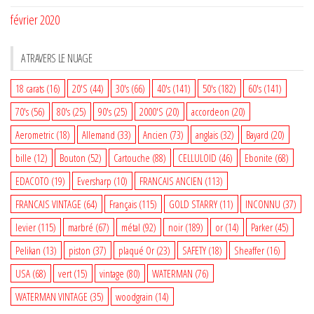
février 2020
A TRAVERS LE NUAGE
18 carats
(16)
20'S
(44)
30's
(66)
40's
(141)
50's
(182)
60's
(141)
70's
(56)
80's
(25)
90's
(25)
2000'S
(20)
accordeon
(20)
Aerometric
(18)
Allemand
(33)
Ancien
(73)
anglais
(32)
Bayard
(20)
bille
(12)
Bouton
(52)
Cartouche
(88)
CELLULOID
(46)
Ebonite
(68)
EDACOTO
(19)
Eversharp
(10)
FRANCAIS ANCIEN
(113)
FRANCAIS VINTAGE
(64)
Français
(115)
GOLD STARRY
(11)
INCONNU
(37)
levier
(115)
marbré
(67)
métal
(92)
noir
(189)
or
(14)
Parker
(45)
Pelikan
(13)
piston
(37)
plaqué Or
(23)
SAFETY
(18)
Sheaffer
(16)
USA
(68)
vert
(15)
vintage
(80)
WATERMAN
(76)
WATERMAN VINTAGE
(35)
woodgrain
(14)