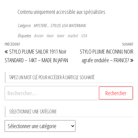
Contenu uniquement accessible aux spécialistes
Catégorie
MYSTERE...
STYLOS USA
WATERMAN
Étiquettes
Ancien
Avon
levier
marbré
USA
Navigation
Article
PRÉCÉDENT
SUIVANT
Art
STYLO PLUME SAILOR 1911 Noir
STYLO PLUME INCONNU NOIR
de
précédent
su
STANDARD – 14KT – MADE IN JAPAN
agrafe ondulée – FRANCE?
l’article
TAPEZ UN MOT CLÉ POUR ACCÉDER À L’ARTICLE SOUHAITÉ
Rechercher :
SÉLECTIONNEZ UNE CATÉGORIE
Sélectionnez
une