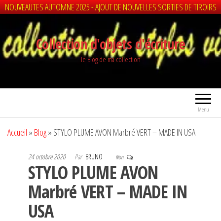
NOUVEAUTES AUTOMNE 2025 - AJOUT DE NOUVELLES SORTIES DE TIROIRS
Aller
au
Collection d'objets d'écriture
contenu
le Blog de ma collection
Menu
Accueil
»
Blog
»
STYLO PLUME AVON Marbré VERT – MADE IN USA
24 octobre 2020
Par
BRUNO
Non
STYLO PLUME AVON
Marbré VERT – MADE IN
USA