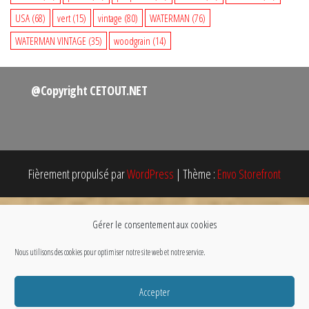
USA
(68)
vert
(15)
vintage
(80)
WATERMAN
(76)
WATERMAN VINTAGE
(35)
woodgrain
(14)
@Copyright CETOUT.NET
Fièrement propulsé par
WordPress
|
Thème :
Envo Storefront
Gérer le consentement aux cookies
Nous utilisons des cookies pour optimiser notre site web et notre service.
Accepter