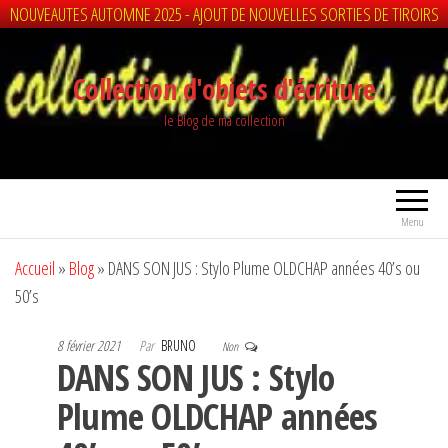
NOUVEAUTES AUTOMNE 2025 - AJOUT DE NOUVELLES SORTIES DE TIROIRS
Aller
au
Collection d'objets d'écriture
contenu
le Blog de ma collection
Menu
Accueil
»
Blog
»
DANS SON JUS : Stylo Plume OLDCHAP années 40’s ou
50’s
8 février 2021
Par
BRUNO
Non
DANS SON JUS : Stylo
Plume OLDCHAP années