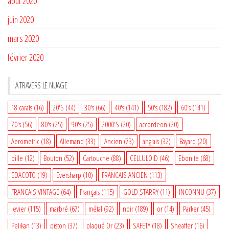
août 2020
juin 2020
mars 2020
février 2020
A TRAVERS LE NUAGE
18 carats
(16)
20'S
(44)
30's
(66)
40's
(141)
50's
(182)
60's
(141)
70's
(56)
80's
(25)
90's
(25)
2000'S
(20)
accordeon
(20)
Aerometric
(18)
Allemand
(33)
Ancien
(73)
anglais
(32)
Bayard
(20)
bille
(12)
Bouton
(52)
Cartouche
(88)
CELLULOID
(46)
Ebonite
(68)
EDACOTO
(19)
Eversharp
(10)
FRANCAIS ANCIEN
(113)
FRANCAIS VINTAGE
(64)
Français
(115)
GOLD STARRY
(11)
INCONNU
(37)
levier
(115)
marbré
(67)
métal
(92)
noir
(189)
or
(14)
Parker
(45)
Pelikan
(13)
piston
(37)
plaqué Or
(23)
SAFETY
(18)
Sheaffer
(16)