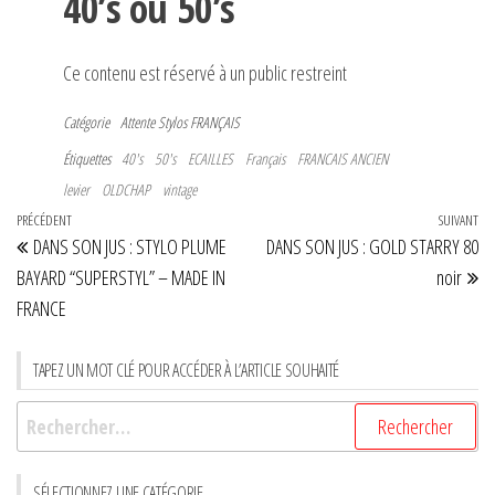
40’s ou 50’s
Ce contenu est réservé à un public restreint
Catégorie
Attente
Stylos FRANÇAIS
Étiquettes
40's
50's
ECAILLES
Français
FRANCAIS ANCIEN
levier
OLDCHAP
vintage
Navigation
Article
PRÉCÉDENT
SUIVANT
Art
DANS SON JUS : STYLO PLUME
DANS SON JUS : GOLD STARRY 80
de
précédent
su
BAYARD “SUPERSTYL” – MADE IN
noir
l’article
FRANCE
TAPEZ UN MOT CLÉ POUR ACCÉDER À L’ARTICLE SOUHAITÉ
Rechercher :
SÉLECTIONNEZ UNE CATÉGORIE