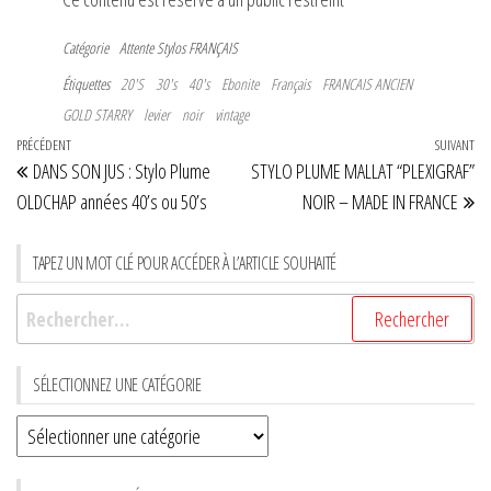
Catégorie
Attente
Stylos FRANÇAIS
Étiquettes
20'S
30's
40's
Ebonite
Français
FRANCAIS ANCIEN
GOLD STARRY
levier
noir
vintage
Navigation
Article
PRÉCÉDENT
SUIVANT
Art
DANS SON JUS : Stylo Plume
STYLO PLUME MALLAT “PLEXIGRAF”
de
précédent
su
OLDCHAP années 40’s ou 50’s
NOIR – MADE IN FRANCE
l’article
TAPEZ UN MOT CLÉ POUR ACCÉDER À L’ARTICLE SOUHAITÉ
Rechercher :
SÉLECTIONNEZ UNE CATÉGORIE
Sélectionnez
une