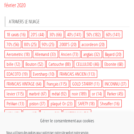
février 2020
A TRAVERS LE NUAGE
18 carats
(16)
20'S
(44)
30's
(66)
40's
(141)
50's
(182)
60's
(141)
70's
(56)
80's
(25)
90's
(25)
2000'S
(20)
accordeon
(20)
Aerometric
(18)
Allemand
(33)
Ancien
(73)
anglais
(32)
Bayard
(20)
bille
(12)
Bouton
(52)
Cartouche
(88)
CELLULOID
(46)
Ebonite
(68)
EDACOTO
(19)
Eversharp
(10)
FRANCAIS ANCIEN
(113)
FRANCAIS VINTAGE
(64)
Français
(115)
GOLD STARRY
(11)
INCONNU
(37)
levier
(115)
marbré
(67)
métal
(92)
noir
(189)
or
(14)
Parker
(45)
Pelikan
(13)
piston
(37)
plaqué Or
(23)
SAFETY
(18)
Sheaffer
(16)
USA
(68)
vert
(15)
vintage
(80)
WATERMAN
(76)
Gérer le consentement aux cookies
WATERMAN VINTAGE
(35)
woodgrain
(14)
Nous utilisons des cookies pour optimiser notre site web et notre service.