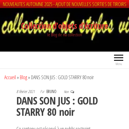
NOUVEAUTES AUTOMNE 2025 - AJOUT DE NOUVELLES SORTIES DE TIROIRS
Aller
au
Collection d'objets d'écriture
contenu
le Blog de ma collection
Menu
Accueil
»
Blog
»
DANS SON JUS : GOLD STARRY 80 noir
8 février 2021
Par
BRUNO
Non
DANS SON JUS : GOLD
STARRY 80 noir
Ce contenu est réservé à un public restreint