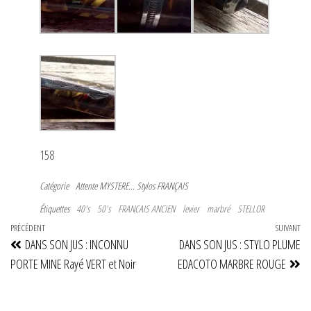
158
Catégorie
Attente
MYSTERE...
Stylos FRANÇAIS
Étiquettes
40's
50's
FRANCAIS ANCIEN
levier
marbré
STELLOR
Navigation
Article
PRÉCÉDENT
SUIVANT
Art
DANS SON JUS : INCONNU
DANS SON JUS : STYLO PLUME
de
précédent
su
PORTE MINE Rayé VERT et Noir
EDACOTO MARBRE ROUGE
l’article