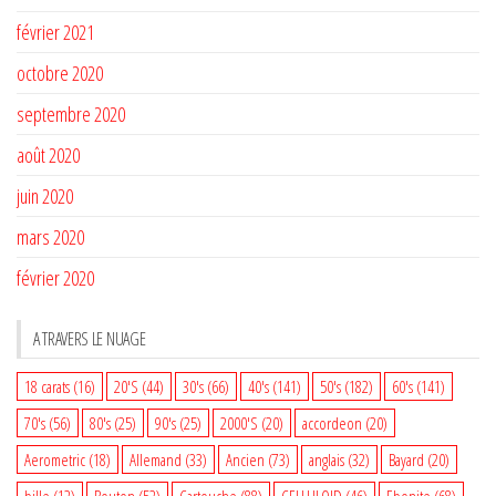
février 2021
octobre 2020
septembre 2020
août 2020
juin 2020
mars 2020
février 2020
A TRAVERS LE NUAGE
18 carats
(16)
20'S
(44)
30's
(66)
40's
(141)
50's
(182)
60's
(141)
70's
(56)
80's
(25)
90's
(25)
2000'S
(20)
accordeon
(20)
Aerometric
(18)
Allemand
(33)
Ancien
(73)
anglais
(32)
Bayard
(20)