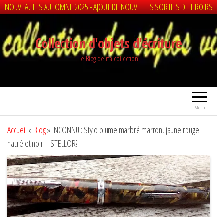
NOUVEAUTES AUTOMNE 2025 - AJOUT DE NOUVELLES SORTIES DE TIROIRS
Aller
au
Collection d'objets d'écriture
contenu
le Blog de ma collection
Menu
Accueil
»
Blog
»
INCONNU : Stylo plume marbré marron, jaune rouge
nacré et noir – STELLOR?