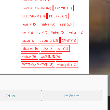
FRANCAIS VINTAGE
(64)
Français
(115)
GOLD STARRY
(11)
INCONNU
(37)
levier
(115)
marbré
(67)
métal
(92)
noir
(189)
or
(14)
Parker
(45)
Pelikan
(13)
piston
(37)
plaqué Or
(23)
SAFETY
(18)
Sheaffer
(16)
USA
(68)
vert
(15)
vintage
(80)
WATERMAN
(76)
WATERMAN VINTAGE
(35)
woodgrain
(14)
Refuser
Préférences