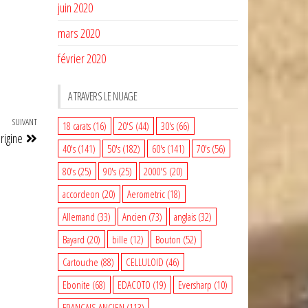
juin 2020
mars 2020
février 2020
A TRAVERS LE NUAGE
SUIVANT
Article
18 carats
(16)
20'S
(44)
30's
(66)
rigine
suivant
40's
(141)
50's
(182)
60's
(141)
70's
(56)
80's
(25)
90's
(25)
2000'S
(20)
accordeon
(20)
Aerometric
(18)
Allemand
(33)
Ancien
(73)
anglais
(32)
Bayard
(20)
bille
(12)
Bouton
(52)
Cartouche
(88)
CELLULOID
(46)
Ebonite
(68)
EDACOTO
(19)
Eversharp
(10)
FRANCAIS ANCIEN
(113)