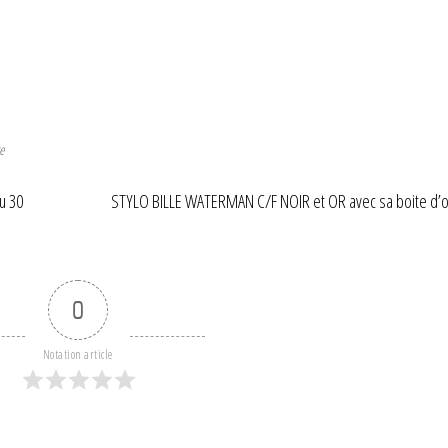
e
u 30
STYLO BILLE WATERMAN C/F NOIR et OR avec sa boite d’o
0
Notation article