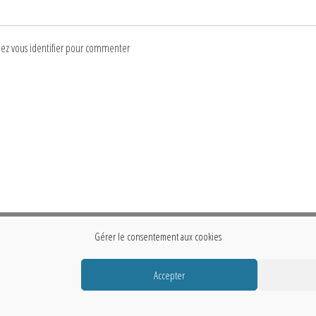
lez vous identifier pour commenter
Gérer le consentement aux cookies
Accepter
Fièrement propulsé par
WordPress
|
Thème :
Envo Storefront