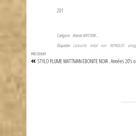
201
Catégorie
Attente
MYSTERE...
Étiquettes
Cartouche
métal
noir
REYNOLDS
vintag
Navigation
Article
PRÉCÉDENT
STYLO PLUME WATTMAN EBONITE NOIR . Années 20’s o
de
précédent
l’article