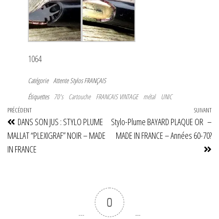
1064
Catégorie
Attente
Stylos FRANÇAIS
Étiquettes
70's
Cartouche
FRANCAIS VINTAGE
métal
UNIC
Navigation
Article
PRÉCÉDENT
SUIVANT
Art
DANS SON JUS : STYLO PLUME
Stylo-Plume BAYARD PLAQUE OR –
de
précédent
su
MALLAT “PLEXIGRAF” NOIR – MADE
MADE IN FRANCE – Années 60-70?
l’article
IN FRANCE
0