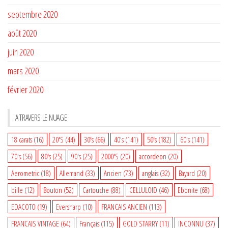
septembre 2020
août 2020
juin 2020
mars 2020
février 2020
A TRAVERS LE NUAGE
18 carats
(16)
20'S
(44)
30's
(66)
40's
(141)
50's
(182)
60's
(141)
70's
(56)
80's
(25)
90's
(25)
2000'S
(20)
accordeon
(20)
Aerometric
(18)
Allemand
(33)
Ancien
(73)
anglais
(32)
Bayard
(20)
bille
(12)
Bouton
(52)
Cartouche
(88)
CELLULOID
(46)
Ebonite
(68)
EDACOTO
(19)
Eversharp
(10)
FRANCAIS ANCIEN
(113)
FRANCAIS VINTAGE
(64)
Français
(115)
GOLD STARRY
(11)
INCONNU
(37)