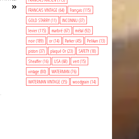
suivant
FRANCAIS VINTAGE
(64)
Français
(115)
GOLD STARRY
(11)
INCONNU
(37)
levier
(115)
marbré
(67)
métal
(92)
noir
(189)
or
(14)
Parker
(45)
Pelikan
(13)
piston
(37)
plaqué Or
(23)
SAFETY
(18)
Sheaffer
(16)
USA
(68)
vert
(15)
vintage
(80)
WATERMAN
(76)
WATERMAN VINTAGE
(35)
woodgrain
(14)