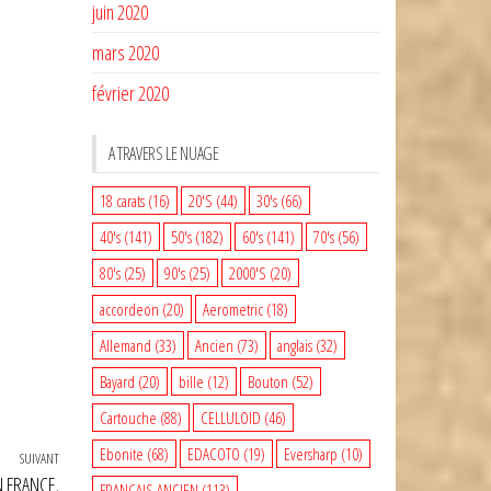
juin 2020
mars 2020
février 2020
A TRAVERS LE NUAGE
18 carats
(16)
20'S
(44)
30's
(66)
40's
(141)
50's
(182)
60's
(141)
70's
(56)
80's
(25)
90's
(25)
2000'S
(20)
accordeon
(20)
Aerometric
(18)
Allemand
(33)
Ancien
(73)
anglais
(32)
Bayard
(20)
bille
(12)
Bouton
(52)
Cartouche
(88)
CELLULOID
(46)
Ebonite
(68)
EDACOTO
(19)
Eversharp
(10)
SUIVANT
Article
 FRANCE.
FRANCAIS ANCIEN
(113)