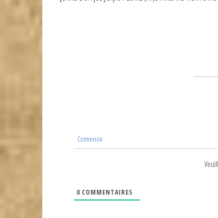
de
précédent
l’article
Connexion
Veuil
0
COMMENTAIRES