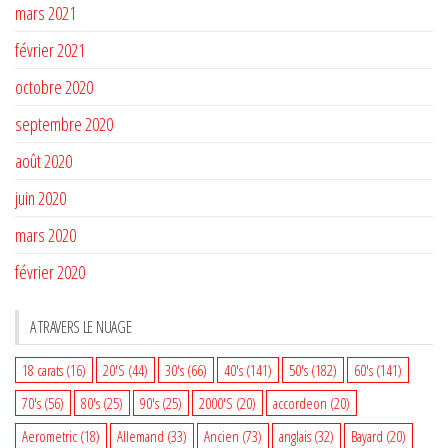
mars 2021
février 2021
octobre 2020
septembre 2020
août 2020
juin 2020
mars 2020
février 2020
A TRAVERS LE NUAGE
18 carats
(16)
20'S
(44)
30's
(66)
40's
(141)
50's
(182)
60's
(141)
70's
(56)
80's
(25)
90's
(25)
2000'S
(20)
accordeon
(20)
Aerometric
(18)
Allemand
(33)
Ancien
(73)
anglais
(32)
Bayard
(20)