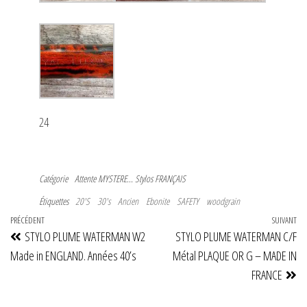
24
Catégorie
Attente
MYSTERE...
Stylos FRANÇAIS
Étiquettes
20'S
30's
Ancien
Ebonite
SAFETY
woodgrain
Navigation
Article
PRÉCÉDENT
SUIVANT
Art
STYLO PLUME WATERMAN W2
STYLO PLUME WATERMAN C/F
de
précédent
su
Made in ENGLAND. Années 40’s
Métal PLAQUE OR G – MADE IN
l’article
FRANCE