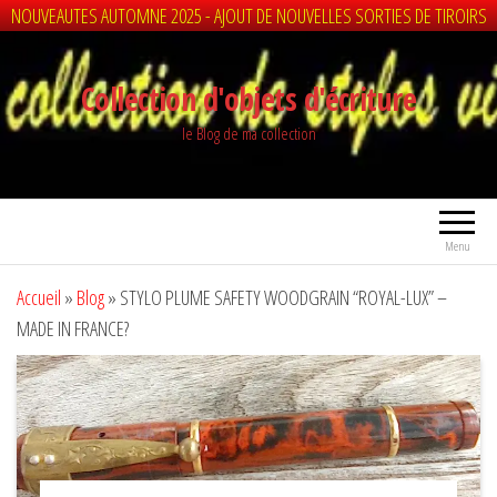
NOUVEAUTES AUTOMNE 2025 - AJOUT DE NOUVELLES SORTIES DE TIROIRS
Aller
au
Collection d'objets d'écriture
contenu
le Blog de ma collection
Menu
Accueil
»
Blog
»
STYLO PLUME SAFETY WOODGRAIN “ROYAL-LUX” –
MADE IN FRANCE?