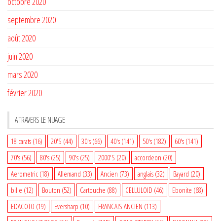
octobre 2020
septembre 2020
août 2020
juin 2020
mars 2020
février 2020
A TRAVERS LE NUAGE
18 carats
(16)
20'S
(44)
30's
(66)
40's
(141)
50's
(182)
60's
(141)
70's
(56)
80's
(25)
90's
(25)
2000'S
(20)
accordeon
(20)
Aerometric
(18)
Allemand
(33)
Ancien
(73)
anglais
(32)
Bayard
(20)
bille
(12)
Bouton
(52)
Cartouche
(88)
CELLULOID
(46)
Ebonite
(68)
EDACOTO
(19)
Eversharp
(10)
FRANCAIS ANCIEN
(113)