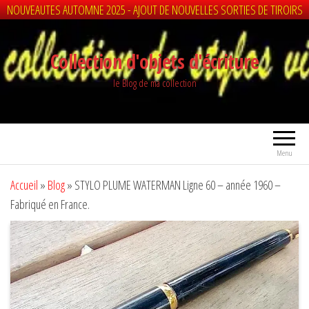
NOUVEAUTES AUTOMNE 2025 - AJOUT DE NOUVELLES SORTIES DE TIROIRS
Aller
au
Collection d'objets d'écriture
contenu
le Blog de ma collection
Menu
Accueil
»
Blog
»
STYLO PLUME WATERMAN Ligne 60 – année 1960 –
Fabriqué en France.