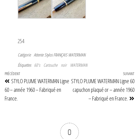
254
Catégorie
Attente
Stylos FRANÇAIS
WATERMAN
Étiquettes
60's
Cartouche
noir
WATERMAN
Navigation
Article
PRÉCÉDENT
SUIVANT
Art
STYLO PLUME WATERMAN Ligne
STYLO PLUME WATERMAN Ligne 60
de
précédent
su
60 – année 1960 – Fabriqué en
capuchon plaqué or – année 1960
l’article
France.
– Fabriqué en France.
0