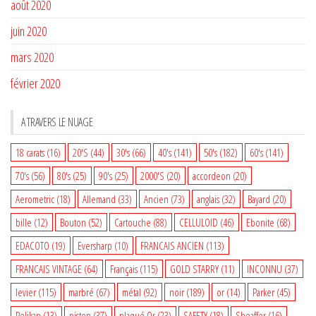
août 2020
juin 2020
mars 2020
février 2020
A TRAVERS LE NUAGE
18 carats
(16)
20'S
(44)
30's
(66)
40's
(141)
50's
(182)
60's
(141)
70's
(56)
80's
(25)
90's
(25)
2000'S
(20)
accordeon
(20)
Aerometric
(18)
Allemand
(33)
Ancien
(73)
anglais
(32)
Bayard
(20)
bille
(12)
Bouton
(52)
Cartouche
(88)
CELLULOID
(46)
Ebonite
(68)
EDACOTO
(19)
Eversharp
(10)
FRANCAIS ANCIEN
(113)
FRANCAIS VINTAGE
(64)
Français
(115)
GOLD STARRY
(11)
INCONNU
(37)
levier
(115)
marbré
(67)
métal
(92)
noir
(189)
or
(14)
Parker
(45)
Pelikan
(13)
piston
(37)
plaqué Or
(23)
SAFETY
(18)
Sheaffer
(16)