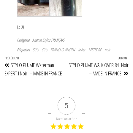
(50)
Catégorie
Attente
Stylos FRANÇAIS
Étiquettes
50's
60's
FRANCAIS ANCIEN
levier
METEORE
noir
Navigation
Article
PRÉCÉDENT
SUIVANT
Art
STYLO PLUME Waterman
STYLO PLUME WALK OVER 84 Noir
de
précédent
su
EXPERT I Noir – MADE IN FRANCE
– MADE IN FRANCE.
l’article
5
Notation article