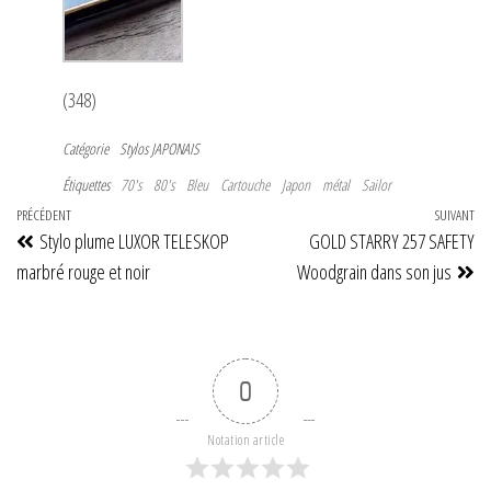
(348)
Catégorie
Stylos JAPONAIS
Étiquettes
70's
80's
Bleu
Cartouche
Japon
métal
Sailor
Navigation
Article
PRÉCÉDENT
SUIVANT
Art
Stylo plume LUXOR TELESKOP
GOLD STARRY 257 SAFETY
de
précédent
su
marbré rouge et noir
Woodgrain dans son jus
l’article
0
Notation article