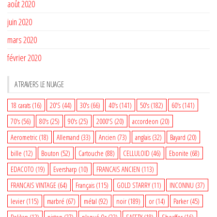
août 2020
juin 2020
mars 2020
février 2020
A TRAVERS LE NUAGE
18 carats
(16)
20'S
(44)
30's
(66)
40's
(141)
50's
(182)
60's
(141)
70's
(56)
80's
(25)
90's
(25)
2000'S
(20)
accordeon
(20)
Aerometric
(18)
Allemand
(33)
Ancien
(73)
anglais
(32)
Bayard
(20)
bille
(12)
Bouton
(52)
Cartouche
(88)
CELLULOID
(46)
Ebonite
(68)
EDACOTO
(19)
Eversharp
(10)
FRANCAIS ANCIEN
(113)
FRANCAIS VINTAGE
(64)
Français
(115)
GOLD STARRY
(11)
INCONNU
(37)
levier
(115)
marbré
(67)
métal
(92)
noir
(189)
or
(14)
Parker
(45)