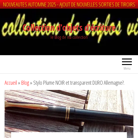
NOUVEAUTES AUTOMNE 2025 - AJOUT DE NOUVELLES SORTIES DE TIROIRS
Aller
au
Collection d'objets d'écriture
contenu
le Blog de ma collection
Menu
Accueil
»
Blog
»
Stylo Plume NOIR et transparent DURO Allemagne?.