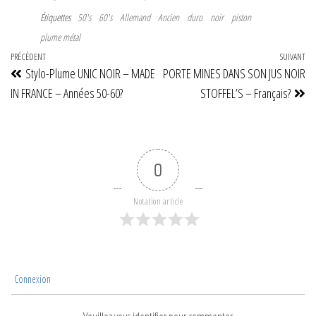
Étiquettes
50's
60's
Allemand
Ancien
duro
noir
piston
plume métal
Navigation
Article
PRÉCÉDENT
SUIVANT
Art
Stylo-Plume UNIC NOIR – MADE
PORTE MINES DANS SON JUS NOIR
de
précédent
su
IN FRANCE – Années 50-60?
STOFFEL’S – Français?
l’article
0
Notation article
Connexion