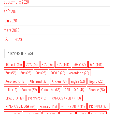
septembre 2020
août 2020
juin 2020
mars 2020
février 2020
A TRAVERS LE NUAGE
18 carats
(16)
20'S
(44)
30's
(66)
40's
(141)
50's
(182)
60's
(141)
70's
(56)
80's
(25)
90's
(25)
2000'S
(20)
accordeon
(20)
Aerometric
(18)
Allemand
(33)
Ancien
(73)
anglais
(32)
Bayard
(20)
bille
(12)
Bouton
(52)
Cartouche
(88)
CELLULOID
(46)
Ebonite
(68)
EDACOTO
(19)
Eversharp
(10)
FRANCAIS ANCIEN
(113)
FRANCAIS VINTAGE
(64)
Français
(115)
GOLD STARRY
(11)
INCONNU
(37)