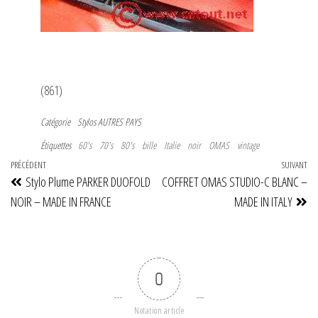
(861)
Catégorie
Stylos AUTRES PAYS
Étiquettes
60's
70's
80's
bille
Italie
noir
OMAS
vintage
Navigation
Article
PRÉCÉDENT
SUIVANT
Art
Stylo Plume PARKER DUOFOLD
COFFRET OMAS STUDIO-C BLANC –
de
précédent
su
NOIR – MADE IN FRANCE
MADE IN ITALY
l’article
0
Notation article