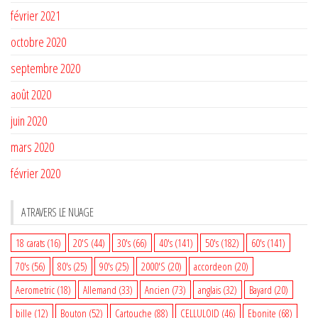
février 2021
octobre 2020
septembre 2020
août 2020
juin 2020
mars 2020
février 2020
A TRAVERS LE NUAGE
18 carats
(16)
20'S
(44)
30's
(66)
40's
(141)
50's
(182)
60's
(141)
70's
(56)
80's
(25)
90's
(25)
2000'S
(20)
accordeon
(20)
Aerometric
(18)
Allemand
(33)
Ancien
(73)
anglais
(32)
Bayard
(20)
bille
(12)
Bouton
(52)
Cartouche
(88)
CELLULOID
(46)
Ebonite
(68)