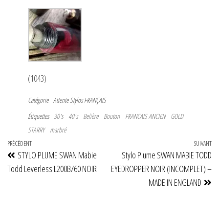
(1043)
Catégorie
Attente
Stylos FRANÇAIS
Étiquettes
30's
40's
Belière
Bouton
FRANCAIS ANCIEN
GOLD
STARRY
marbré
Navigation
Article
PRÉCÉDENT
SUIVANT
Art
STYLO PLUME SWAN Mabie
Stylo Plume SWAN MABIE TODD
de
précédent
su
Todd Leverless L200B/60 NOIR
EYEDROPPER NOIR (INCOMPLET) –
l’article
MADE IN ENGLAND