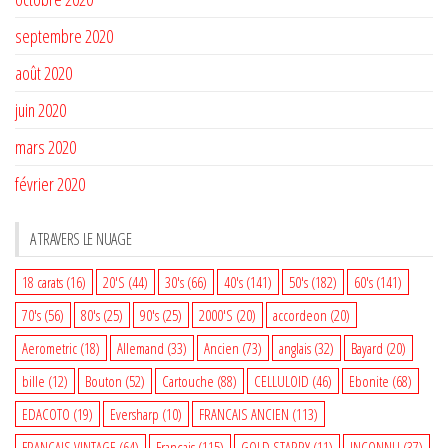
septembre 2020
août 2020
juin 2020
mars 2020
février 2020
A TRAVERS LE NUAGE
18 carats
(16)
20'S
(44)
30's
(66)
40's
(141)
50's
(182)
60's
(141)
70's
(56)
80's
(25)
90's
(25)
2000'S
(20)
accordeon
(20)
Aerometric
(18)
Allemand
(33)
Ancien
(73)
anglais
(32)
Bayard
(20)
bille
(12)
Bouton
(52)
Cartouche
(88)
CELLULOID
(46)
Ebonite
(68)
EDACOTO
(19)
Eversharp
(10)
FRANCAIS ANCIEN
(113)
FRANCAIS VINTAGE
(64)
Français
(115)
GOLD STARRY
(11)
INCONNU
(37)