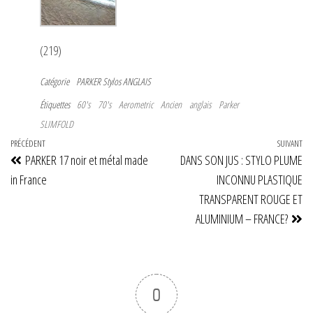
(219)
Catégorie
PARKER
Stylos ANGLAIS
Étiquettes
60's
70's
Aerometric
Ancien
anglais
Parker
SLIMFOLD
Navigation
Article
PRÉCÉDENT
SUIVANT
Art
PARKER 17 noir et métal made
DANS SON JUS : STYLO PLUME
de
précédent
su
in France
INCONNU PLASTIQUE
l’article
TRANSPARENT ROUGE ET
ALUMINIUM – FRANCE?
0