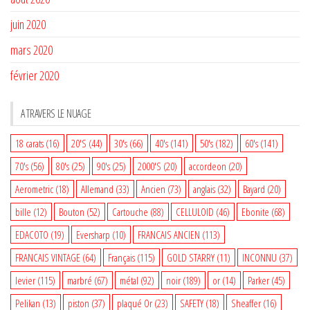
juin 2020
mars 2020
février 2020
A TRAVERS LE NUAGE
18 carats
(16)
20'S
(44)
30's
(66)
40's
(141)
50's
(182)
60's
(141)
70's
(56)
80's
(25)
90's
(25)
2000'S
(20)
accordeon
(20)
Aerometric
(18)
Allemand
(33)
Ancien
(73)
anglais
(32)
Bayard
(20)
bille
(12)
Bouton
(52)
Cartouche
(88)
CELLULOID
(46)
Ebonite
(68)
EDACOTO
(19)
Eversharp
(10)
FRANCAIS ANCIEN
(113)
FRANCAIS VINTAGE
(64)
Français
(115)
GOLD STARRY
(11)
INCONNU
(37)
levier
(115)
marbré
(67)
métal
(92)
noir
(189)
or
(14)
Parker
(45)
Pelikan
(13)
piston
(37)
plaqué Or
(23)
SAFETY
(18)
Sheaffer
(16)