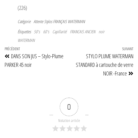
(226)
Catégorie
Attente
Stylos FRANÇAIS
WATERMAN
Étiquettes
50's
60's
Capillarité
FRANCAIS ANCIEN
noir
WATERMAN
Navigation
Article
PRÉCÉDENT
SUIVANT
Art
DANS SON JUS – Stylo-Plume
STYLO PLUME WATERMAN
de
précédent
su
PARKER 45 noir
STANDARD à cartouche de verre
l’article
NOIR -France
0
Notation article