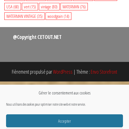
USA
(68)
vert
(15)
vintage
(80)
WATERMAN
(76)
WATERMAN VINTAGE
(35)
woodgrain
(14)
@Copyright CETOUT.NET
Fièrement propulsé par
WordPress
|
Thème :
Envo Storefront
Gérer le consentement aux cookies
Nous utilisons des cookies pour optimiser notre site web et notre service.
Accepter